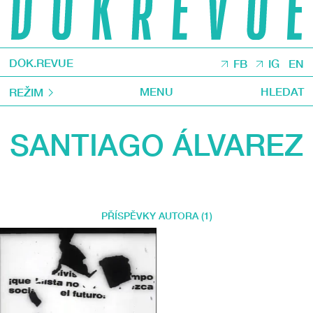
DOK.REVUE
FB
IG
EN
MENU
HLEDAT
REŽIM
SANTIAGO ÁLVAREZ
PŘÍSPĚVKY AUTORA (1)