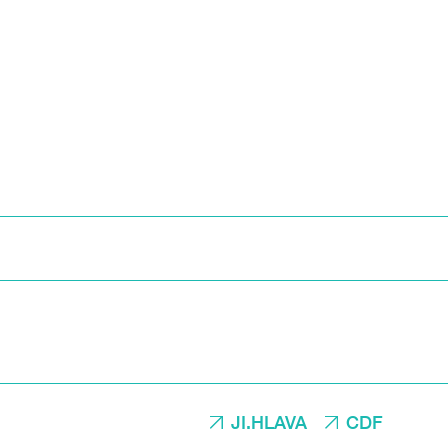
JI.HLAVA
CDF