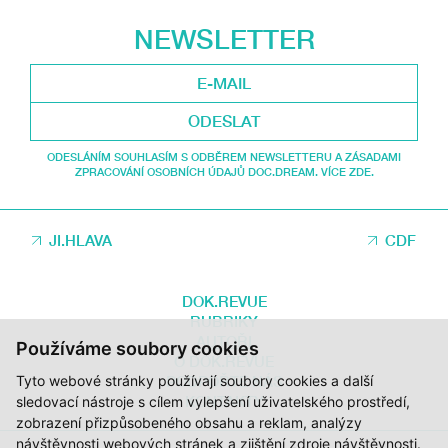
NEWSLETTER
ODESLAT
ODESLÁNÍM SOUHLASÍM S ODBĚREM NEWSLETTERU A ZÁSADAMI
ZPRACOVÁNÍ OSOBNÍCH ÚDAJŮ DOC.DREAM. VÍCE ZDE.
JI.HLAVA
CDF
DOK.REVUE
RUBRIKY
AUTOŘI
Používáme soubory cookies
O DOK.REVUE
Tyto webové stránky používají soubory cookies a další
PODPOŘTE NÁS
KONTAKTY
sledovací nástroje s cílem vylepšení uživatelského prostředí,
zobrazení přizpůsobeného obsahu a reklam, analýzy
návštěvnosti webových stránek a zjištění zdroje návštěvnosti.