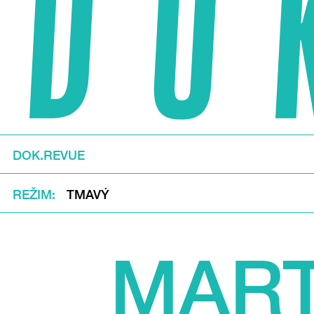
DOK.REVUE
REŽIM
TMAVÝ
MART