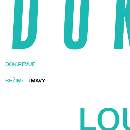
DOK.REVUE
REŽIM
TMAVÝ
LO