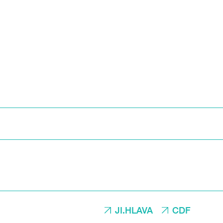
JI.HLAVA
CDF