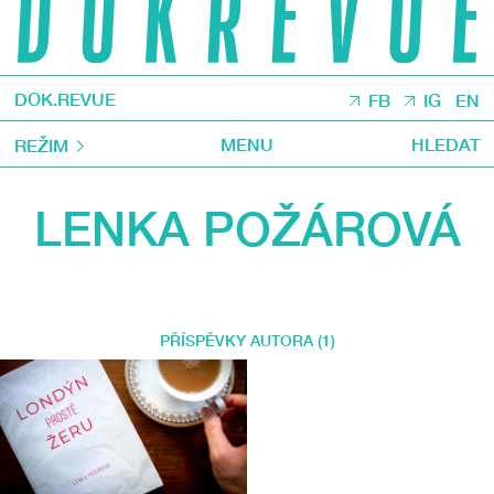
DOK.REVUE
FB
IG
EN
MENU
HLEDAT
REŽIM
LENKA POŽÁROVÁ
PŘÍSPĚVKY AUTORA (1)