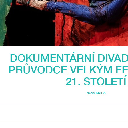
DOKUMENTÁRNÍ DIVAD
PRŮVODCE VELKÝM F
21. STOLETÍ
NOVÁ KNIHA