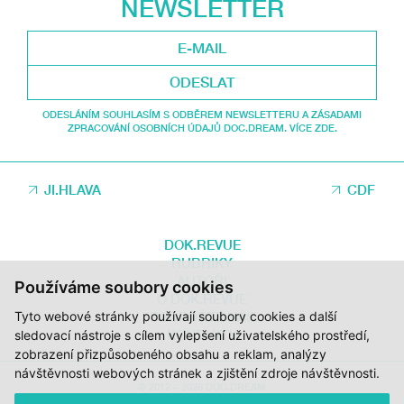
NEWSLETTER
ODESLAT
ODESLÁNÍM SOUHLASÍM S ODBĚREM NEWSLETTERU A ZÁSADAMI
ZPRACOVÁNÍ OSOBNÍCH ÚDAJŮ DOC.DREAM. VÍCE ZDE.
JI.HLAVA
CDF
DOK.REVUE
RUBRIKY
AUTOŘI
Používáme soubory cookies
O DOK.REVUE
Tyto webové stránky používají soubory cookies a další
PODPOŘTE NÁS
KONTAKTY
sledovací nástroje s cílem vylepšení uživatelského prostředí,
zobrazení přizpůsobeného obsahu a reklam, analýzy
návštěvnosti webových stránek a zjištění zdroje návštěvnosti.
© 2012 – 2026 DOC.DREAM