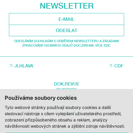
NEWSLETTER
ODESLAT
ODESLÁNÍM SOUHLASÍM S ODBĚREM NEWSLETTERU A ZÁSADAMI
ZPRACOVÁNÍ OSOBNÍCH ÚDAJŮ DOC.DREAM. VÍCE ZDE.
JI.HLAVA
CDF
DOK.REVUE
RUBRIKY
AUTOŘI
Používáme soubory cookies
O DOK.REVUE
PODPOŘTE NÁS
Tyto webové stránky používají soubory cookies a další
KONTAKTY
sledovací nástroje s cílem vylepšení uživatelského prostředí,
zobrazení přizpůsobeného obsahu a reklam, analýzy
návštěvnosti webových stránek a zjištění zdroje návštěvnosti.
© 2012 – 2026 DOC.DREAM