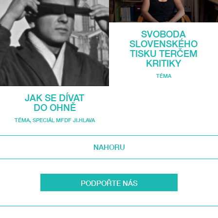
SVOBODA
SLOVENSKÉHO
TISKU TERČEM
KRITIKY
TÉMA
JAK SE DÍVAT
DO OHNĚ
TÉMA
,
SPECIÁL MFDF JI.HLAVA
NAHORU
PODPOŘTE NÁS