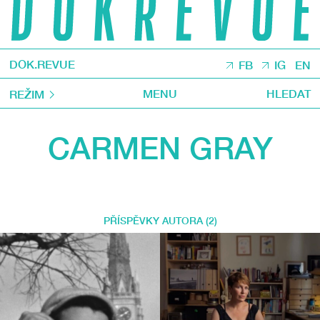
DOK.REVUE
FB
IG
EN
MENU
HLEDAT
REŽIM
CARMEN GRAY
PŘÍSPĚVKY AUTORA (2)