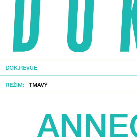
DOK.REVUE
REŽIM
TMAVÝ
ANNE