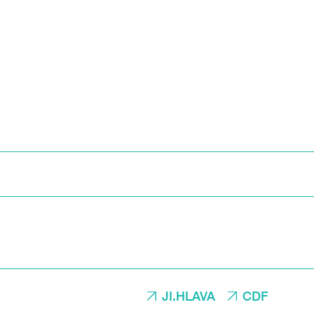
JI.HLAVA
CDF