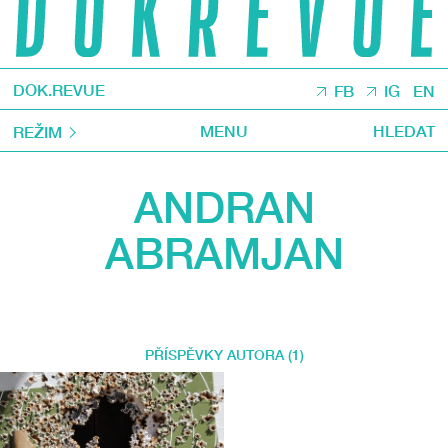
DOK.REVUE
FB
IG
EN
MENU
HLEDAT
REŽIM
ANDRAN
ABRAMJAN
PŘÍSPĚVKY AUTORA (1)