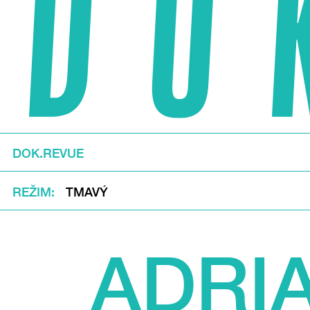
DOK.REVUE
REŽIM
TMAVÝ
ADRI