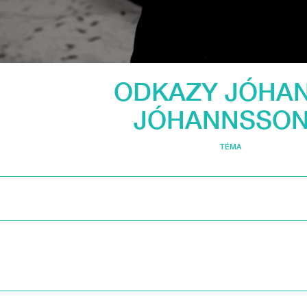
ODKAZY JÓHA
JÓHANNSSO
TÉMA