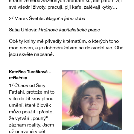
strach ze sebevražedných atentátníků, ale přitom žijí
své všední životy, pracují, pijí kafe, zalévají kytky…
2/ Marek Švehla:
Magor a jeho doba
Saša Uhlová:
Hrdinové kapitalistické práce
Obě ty knihy mě přivedly k tématům, o kterých toho
moc nevím, a je dobrodružstvím se dozvědět víc. Obě
jsou skvěle napsané.
Kateřina Turečková –
režisérka
1/
Chaos
od Sary
Fattahi, protože mi to
vlilo do žil krev plnou
umění, které člověk
může použít i přesto,
že vytváří „pouhý“
záznam reality. Jsem
už unavená vidět