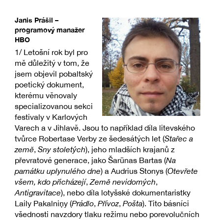
Janis Prášil –
programový manažer
HBO
1/ Letošní rok byl pro
mě důležitý v tom, že
jsem objevil pobaltský
poetický dokument,
kterému věnovaly
specializovanou sekci
festivaly v Karlových
Varech a v Jihlavě. Jsou to například díla litevského
tvůrce Robertase Verby ze šedesátých let (
Stařec a
země
,
Sny stoletých
), jeho mladších krajanů z
převratové generace, jako Šarūnas Bartas (
Na
památku uplynulého dne
) a Audrius Stonys (
Otevřete
všem, kdo přicházejí
,
Země nevidomých
,
Antigravitace
), nebo díla lotyšské dokumentaristky
Laily Pakalniņy (
Prádlo
,
Přívoz
,
Pošta
). Tito básníci
všednosti navzdory tlaku režimu nebo porevolučních