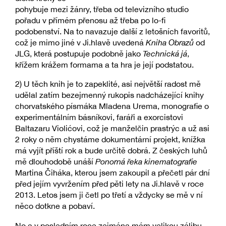
pohybuje mezi žánry, třeba od televizního studio
pořadu v přímém přenosu až třeba po lo-fi
podobenství. Na to navazuje další z letošních favoritů,
což je mimo jiné v Ji.hlavě uvedená
Kniha Obrazů
od
JLG, která postupuje podobně jako
Technická já
,
křížem krážem formama a ta hra je její podstatou.
2) U těch knih je to zapeklité, asi největší radost mě
udělal zatím bezejmenný rukopis nadcházející knihy
chorvatského písmáka Mladena Urema, monografie o
experimentálním básníkovi, faráři a exorcistovi
Baltazaru Violićovi, což je manželčin prastrýc a už asi
2 roky o něm chystáme dokumentární projekt, knížka
má vyjít příští rok a bude určitě dobrá. Z českých luhů
mě dlouhodobě unáší
Ponorná řeka kinematografie
Martina Čiháka, kterou jsem zakoupil a přečetl pár dní
před jejím vyvržením před pěti lety na Ji.hlavě v roce
2013. Letos jsem ji četl po třetí a vždycky se mě v ní
něco dotkne a pobaví.
No a v posledním roce zejména mám velikou zálibu