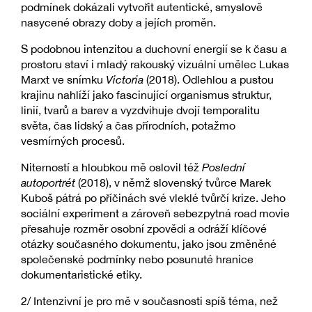
podmínek dokázali vytvořit autentické, smyslově
nasycené obrazy doby a jejích proměn.
S podobnou intenzitou a duchovní energií se k času a
prostoru staví i mladý rakouský vizuální umělec Lukas
Marxt ve snímku
Victoria
(2018). Odlehlou a pustou
krajinu nahlíží jako fascinující organismus struktur,
linií, tvarů a barev a vyzdvihuje dvojí temporalitu
světa, čas lidský a čas přírodních, potažmo
vesmírných procesů.
Niterností a hloubkou mě oslovil též
Poslední
autoportrét
(2018), v němž slovenský tvůrce Marek
Kuboš pátrá po příčinách své vleklé tvůrčí krize. Jeho
sociální experiment a zároveň sebezpytná road movie
přesahuje rozměr osobní zpovědi a odráží klíčové
otázky současného dokumentu, jako jsou změněné
společenské podmínky nebo posunuté hranice
dokumentaristické etiky.
2/ Intenzivní je pro mě v současnosti spíš téma, než