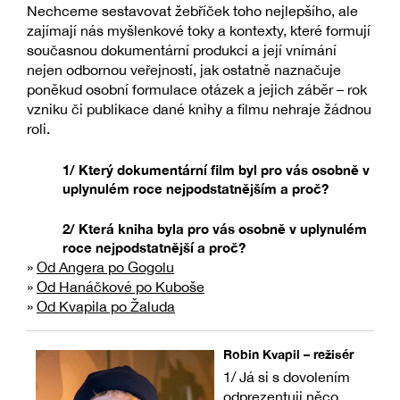
Nechceme sestavovat žebříček toho nejlepšího, ale
zajímají nás myšlenkové toky a kontexty, které formují
současnou dokumentární produkci a její vnímání
nejen odbornou veřejností, jak ostatně naznačuje
poněkud osobní formulace otázek a jejich záběr – rok
vzniku či publikace dané knihy a filmu nehraje žádnou
roli.
1/ Který dokumentární film byl pro vás osobně v
uplynulém roce nejpodstatnějším a proč?
2/ Která kniha byla pro vás osobně v uplynulém
roce nejpodstatnější a proč?
»
Od Angera po Gogolu
»
Od Hanáčkové po Kuboše
»
Od Kvapila po Žaluda
Robin Kvapil – režisér
1/ Já si s dovolením
odprezentuji něco