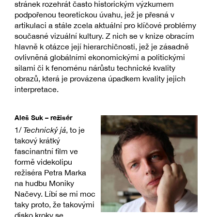
stránek rozehrát často historickým výzkumem
podpořenou teoretickou úvahu, jež je přesná v
artikulaci a stále zcela aktuální pro klíčové problémy
současné vizuální kultury. Z nich se v knize obracím
hlavně k otázce její hierarchičnosti, jež je zásadně
ovlivněná globálními ekonomickými a politickými
silami či k fenoménu nárůstu technické kvality
obrazů, která je provázena úpadkem kvality jejich
interpretace.
Aleš Suk – režisér
1/
Technický já
, to je
takový krátký
fascinantní film ve
formě videkolipu
režiséra Petra Marka
na hudbu Moniky
Načevy. Líbí se mi moc
taky proto, že takovými
disko kroky se