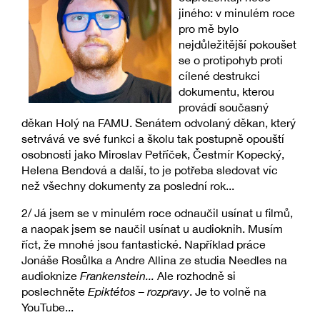
jiného: v minulém roce
pro mě bylo
nejdůležitější pokoušet
se o protipohyb proti
cílené destrukci
dokumentu, kterou
provádí současný
děkan Holý na FAMU. Senátem odvolaný děkan, který
setrvává ve své funkci a školu tak postupně opouští
osobnosti jako Miroslav Petříček, Čestmír Kopecký,
Helena Bendová a další, to je potřeba sledovat víc
než všechny dokumenty za poslední rok...
2/ Já jsem se v minulém roce odnaučil usínat u filmů,
a naopak jsem se naučil usínat u audioknih. Musím
říct, že mnohé jsou fantastické. Například práce
Jonáše Rosůlka a Andre Allina ze studia Needles na
audioknize
Frankenstein...
Ale rozhodně si
poslechněte
Epiktétos – rozpravy
. Je to volně na
YouTube...