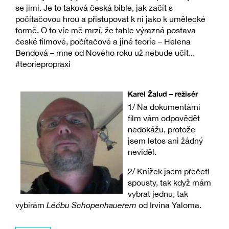
se jimi. Je to taková česká bible, jak začít s
počítačovou hrou a přistupovat k ní jako k umělecké
formě. O to víc mě mrzí, že tahle výrazná postava
české filmové, počítačové a jiné teorie – Helena
Bendová – mne od Nového roku už nebude učit...
#teoriepropraxi
Karel Žalud – režisér
1/ Na dokumentární
film vám odpovědět
nedokážu, protože
jsem letos ani žádný
neviděl.
2/ Knížek jsem přečetl
spousty, tak když mám
vybrat jednu, tak
vybírám
Léčbu Schopenhauerem
od Irvina Yaloma.