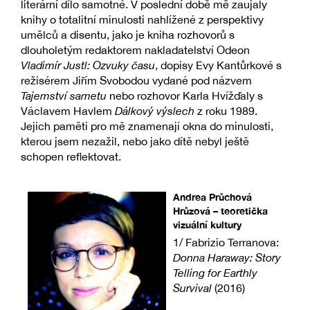
literární dílo samotné. V poslední době mě zaujaly
knihy o totalitní minulosti nahlížené z perspektivy
umělců a disentu, jako je kniha rozhovorů s
dlouholetým redaktorem nakladatelství Odeon
Vladimír Justl: Ozvuky času
, dopisy Evy Kantůrkové s
režisérem Jiřím Svobodou vydané pod názvem
Tajemství sametu
nebo rozhovor Karla Hvížďaly s
Václavem Havlem
Dálkový výslech
z roku 1989.
Jejich paměti pro mě znamenají okna do minulosti,
kterou jsem nezažil, nebo jako dítě nebyl ještě
schopen reflektovat.
Andrea Průchová
Hrůzová – teoretička
vizuální kultury
1/ Fabrizio Terranova:
Donna Haraway: Story
Telling for Earthly
Survival
(2016)