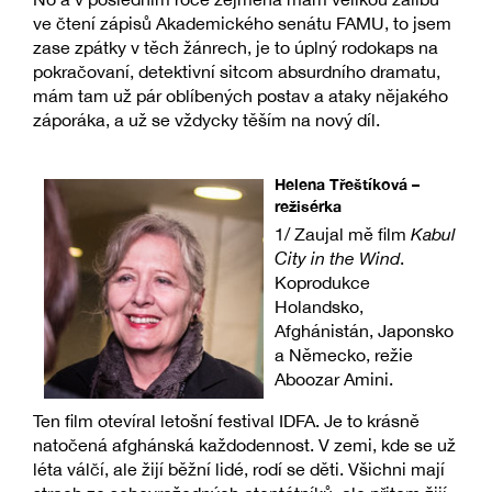
ve čtení zápisů Akademického senátu FAMU, to jsem
zase zpátky v těch žánrech, je to úplný rodokaps na
pokračovaní, detektivní sitcom absurdního dramatu,
mám tam už pár oblíbených postav a ataky nějakého
záporáka, a už se vždycky těším na nový díl.
Helena Třeštíková –
režisérka
1/ Zaujal mě film
Kabul
City in the Wind
.
Koprodukce
Holandsko,
Afghánistán, Japonsko
a Německo, režie
Aboozar Amini.
Ten film otevíral letošní festival IDFA. Je to krásně
natočená afghánská každodennost. V zemi, kde se už
léta válčí, ale žijí běžní lidé, rodí se děti. Všichni mají