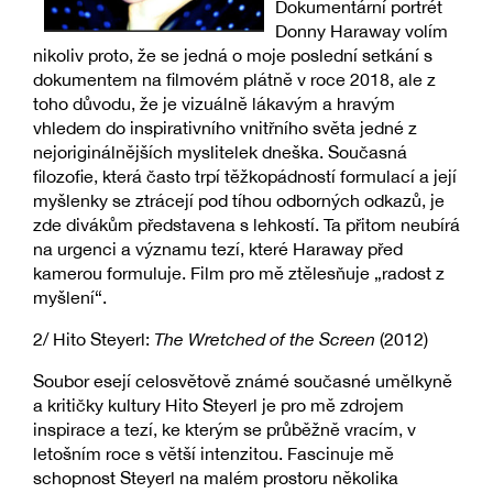
Dokumentární portrét
Donny Haraway volím
nikoliv proto, že se jedná o moje poslední setkání s
dokumentem na filmovém plátně v roce 2018, ale z
toho důvodu, že je vizuálně lákavým a hravým
vhledem do inspirativního vnitřního světa jedné z
nejoriginálnějších myslitelek dneška. Současná
filozofie, která často trpí těžkopádností formulací a její
myšlenky se ztrácejí pod tíhou odborných odkazů, je
zde divákům představena s lehkostí. Ta přitom neubírá
na urgenci a významu tezí, které Haraway před
kamerou formuluje. Film pro mě ztělesňuje „radost z
myšlení“.
2/ Hito Steyerl:
The Wretched of the Screen
(2012)
Soubor esejí celosvětově známé současné umělkyně
a kritičky kultury Hito Steyerl je pro mě zdrojem
inspirace a tezí, ke kterým se průběžně vracím, v
letošním roce s větší intenzitou. Fascinuje mě
schopnost Steyerl na malém prostoru několika