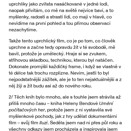
uprchlíky jako zvířata nasáčkované v jedné lodi,
naopak přivítám, co mě na světě nejvíce baví, a to
myšlenky, radosti a strasti lidí, co mají v hlavě, co
nevidíme na první pohled a tou přímou observací
nezachytíme.
Takže tento uprchlický film, co je po tom, co člověk
uprchne a začne tedy opravdu žít v té svobodě, mě
bavil, protože je umělecký. Hraje si se zvukem,
střihovou skladbou, technikou, kterou byl natáčen.
Dokonale promýšlí každičký frame, i když se vlastně v
té délce tak trochu rozplizne. Nevím, jestli to byl
nejpodstatnější zážitek, ale je to ten nejaktuálnější a z
něj žiji a žít budu asi až do nového roku.
2/ Těch knih bylo mnoho, ale s touhle jsem strávila až
příliš mnoho času – kniha Heleny Bendové
Umění
počítačových her
, protože jsem z ní vystavěla své
myšlenkové pochody, jak z hry udělat dokumentární
film – svůj film
Iluzi
. Seděla jsem nad ní přes půl roku a
všechny odkazy jsem procházela a inspirovala jsem