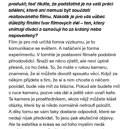
produkt; teď říkáte, že podstatné je na vaší práci
sdělení, které ani nemusí být součástí
realizovaného filmu. Nakolik je pro vás vůbec
důležitý finální tvar filmových děl – ten, který
vnímají diváci a označují ho za krásný nebo
nepovedený?
Film je pro mě určitá forma výzkumu, je to
komunikace se světem. A natáčení je forma
experimentu. V tomhle je postavení filmaře podobné
přírodovědci. Snaží se něco zjistit, ale neví úplně
přesně, co ho čeká. To, že máte v rukou kameru,
znamená, že si můžete dovolit spoustu věcí. Když za
někým přijdete s tím, že si s ním chcete o něčem
povídat, bude vás mít za blázna. Pokud ale budete mít
v ruce kameru, pozve vás dál a ještě vám uvaří kafe.
Ta kamera je prostředníkem, skrze nějž můžete klást
otázky, které by si nikdo normálně netroufl položit.
A díky tomu se vám taky dostane odpovědí, které se
nedají nijak předvídat. To jsou pak skutečné objevy.
Ale ta estetika a krása se od toho myslím nedá