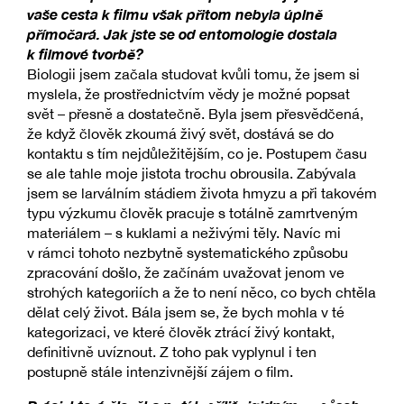
vaše cesta k filmu však přitom nebyla úplně
přímočará. Jak jste se od entomologie dostala
k filmové tvorbě?
Biologii jsem začala studovat kvůli tomu, že jsem si
myslela, že prostřednictvím vědy je možné popsat
svět – přesně a dostatečně. Byla jsem přesvědčená,
že když člověk zkoumá živý svět, dostává se do
kontaktu s tím nejdůležitějším, co je. Postupem času
se ale tahle moje jistota trochu obrousila. Zabývala
jsem se larválním stádiem života hmyzu a při takovém
typu výzkumu člověk pracuje s totálně zamrtveným
materiálem – s kuklami a neživými těly. Navíc mi
v rámci tohoto nezbytně systematického způsobu
zpracování došlo, že začínám uvažovat jenom ve
strohých kategoriích a že to není něco, co bych chtěla
dělat celý život. Bála jsem se, že bych mohla v té
kategorizaci, ve které člověk ztrácí živý kontakt,
definitivně uvíznout. Z toho pak vyplynul i ten
postupně stále intenzivnější zájem o film.