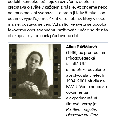
oddělit; koneckonců nějaká uzavřená, ucelená
představa o světě v každém z nás je. Ať chceme nebo
ne, musíme z ní vycházet – a proto ji taky čímkoli, co
děláme, vyjadřujeme. Zkrátka ten obraz, který v sobě
máme, dostáváme ven. Vztah lidí ke světu se podobá
takovému oboustrannému razítkování: něco se do nás
otiskuje a my ten otisk předáváme dál.
Alice Růžičková
(1966) po promoci na
Přírodovědecké
fakultě UK
a mateřské dovolené
absolvovala v letech
1994–2001 studia na
FAMU. Vedle autorské
dokumentární
a experimentální
filmové tvorby (mj.
Pozitivní negativ
,
Biostruktury
,
Otto