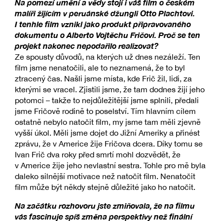
Na pomezí umění a vědy stojí i váš film o českém
malíři žijícím v peruánské džungli Otto Plachtovi.
I tenhle film vznikl jako produkt připravovaného
dokumentu o Alberto Vojtěchu Fričovi. Proč se ten
projekt nakonec nepodařilo realizovat?
Ze spousty důvodů, na kterých už dnes nezáleží. Ten
film jsme nenatočili, ale to neznamená, že to byl
ztracený čas. Našli jsme místa, kde Frič žil, lidi, za
kterými se vracel. Zjistili jsme, že tam dodnes žijí jeho
potomci – takže to nejdůležitější jsme splnili, předali
jsme Fričově rodině to poselství. Tím hlavním cílem
ostatně nebylo natočit film, my jsme tam měli zjevně
vyšší úkol. Měli jsme dojet do Jižní Ameriky a přinést
zprávu, že v Americe žije Fričova dcera. Díky tomu se
Ivan Frič dva roky před smrtí mohl dozvědět, že
v Americe žije jeho nevlastní sestra. Tohle pro mě byla
daleko silnější motivace než natočit film. Nenatočit
film může být někdy stejně důležité jako ho natočit.
Na začátku rozhovoru jste zmiňovala, že na filmu
vás fascinuje spíš změna perspektivy než finální