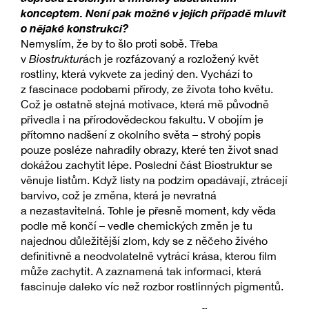
konceptem. Není pak možné v jejich případě mluvit
o nějaké konstrukci?
Nemyslím, že by to šlo proti sobě. Třeba
v
Biostruktur
ách je rozfázovaný a rozložený květ
rostliny, která vykvete za jediný den. Vychází to
z fascinace podobami přírody, ze života toho květu.
Což je ostatně stejná motivace, která mě původně
přivedla i na přírodovědeckou fakultu. V obojím je
přítomno nadšení z okolního světa – strohý popis
pouze posléze nahradily obrazy, které ten život snad
dokážou zachytit lépe. Poslední část Biostruktur se
věnuje listům. Když listy na podzim opadávají, ztrácejí
barvivo, což je změna, která je nevratná
a nezastavitelná. Tohle je přesně moment, kdy věda
podle mě končí – vedle chemických změn je tu
najednou důležitější zlom, kdy se z něčeho živého
definitivně a neodvolatelně vytrácí krása, kterou film
může zachytit. A zaznamená tak informaci, která
fascinuje daleko víc než rozbor rostlinných pigmentů.