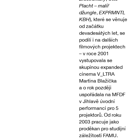
Placht – malíř
džungle
,
EXPRMNTL
KBH
), které se věnuje
od začátku
devadesátých let, se
podílí i na dalších
filmových projektech
– v roce 2001
vystupovala se
skupinou expanded
cinema V_LTRA
Martina Blažíčka
a o rok později
uspořádala na MFDF
v Jihlavě úvodní
performanci pro 5
projektorů. Od roku
2003 pracuje jako
proděkan pro studijní
záležitosti FAMU.