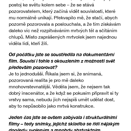
postoj ke světu kolem sebe – že se stává
pozorovatelem, který začíná vidět souvislosti, které
mu normálně unikají. Překvapilo mě, že stačí, abych
pozorně pozorovala a poslouchala, a že tím získávám
daleko víc než rozpitváváním mrtvých těl a sčítáním
chlupů. Místo zaprášených mrtvolek jsem najednou
viděla lidi, kteří žili.
Od počátku jste se soustředila na dokumentární
film. Souvisí i tohle s okouzlením z možnosti svět
především pozorovat?
Je to jednodušší. Říkala jsem si, že snímaná,
pozorovaná realita je pro mě daleko
mnohovrstevnatější. Věděla jsem, že nejsem tak
dobrý inscenátor, a že když se pokusím připravit si ty
vrstvy sama, nebudu jich nejspíš umět udělat dost,
aby to nepůsobilo jako mrtvá konstrukce.
Jeden čas jste se ovšem zabývala i strukturálními
filmy – tedy snímky, jejichž skladba se řídí nějakým
dopředu zvoleným a mnohdy abstraktním