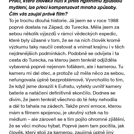
Práci, která člověka nutí k příliš rigidnímu způsobu
myšlení, lze přeci kompenzovat mnoha způsoby.
Čím vás zaujal právě film?
To je trochu dlouhá historie. Já jsem se v roce 1988
poprvé dostala na Západ, do Turecka. Měla jsem za
sebou několik výjezdů v rámci vědeckých expedic,
které byly úžasné v tom, že se na nich člověk kromě
výzkumu taky naučil cestovat a vnímat krajinu i v těch
nejdrsnějších podmínkách. Podobně se odvíjela i ta
cesta do Turecka, na kterou jsem tenkrát odjížděla
vybavená poprvé nejenom foťákem, ale i kamerou. Tu
kameru mi dal otec, a protože už měla něco za sebou,
nefungovala úplně bezproblémově. Vyvrcholilo to tím,
že když jsme dorazili k Eufratu, vytekly uvnitř kamery
baterie a natáčení definitivně skončilo. Dodnes se
divím, že jsem tenkrát všechno do té řeky nehodila
a dál to tahala na zádech. Takže první emoce, kterou
mám s filmem spojenou, je ukrutný vztek na to
médium – ale zároveň se s tím pojilo ohromné zjištění,
že se věci mohou hýbat. Poprvé jsem tam pocítila, jak
člověk, který stojí za kamerou, zaujímá úplně jiný