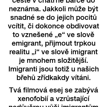
neznáma. Jakkoli může být
snadné se do jejich pocitů
vcítit, či dokonce obdivovat
to vznešené „e“ ve slově
emigrant, přijmout trpkou
realitu „i“ ve slově imigrant
je mnohem složitější.
Imigranti jsou totiž u našich
břehů zřídkakdy vítáni.
Tvá filmová esej se zabývá
xenofobií a vzrůstající
nedůvěrou vůči imigrantům