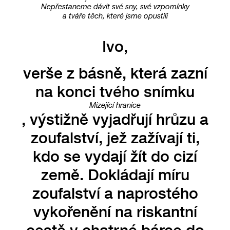
Nepřestaneme dávit své sny, své vzpomínky
a tváře těch, které jsme opustili
Ivo,
verše z básně, která zazní
na konci tvého snímku
Mizející hranice
, výstižně vyjadřují hrůzu a
zoufalství, jež zažívají ti,
kdo se vydají žít do cizí
země. Dokládají míru
zoufalství a naprostého
vykořenění na riskantní
cestě v chatrné bárce do