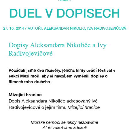
DUEL V DOPISECH
27. 10. 2014 / AUTOŘI:
ALEKSANDAR NIKOLIC
,
IVA RADIVOJEVIČOVÁ
Dopisy Aleksandara Nikoliče a Ivy
Radivojevičové
Požádali jsme dva režiséry, jejichž filmy uvádí festival v
sekci Mezi moři, aby si navzájem vyměnili dopisy o
filmech toho druhého.
Mizející hranice
Dopis Aleksandara Nikoliče adresovaný Ivě
Radivojevičové o jejím filmu
Mizející hranice
Mořské nemoci se nikdy nezbavíme
Ať již zakotvíme kdekoli