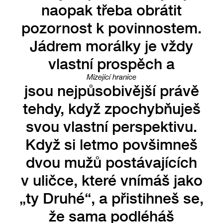
naopak třeba obrátit
pozornost k povinnostem.
Jádrem morálky je vždy
vlastní prospěch a
Mizející hranice
jsou nejpůsobivější právě
tehdy, když zpochybňuješ
svou vlastní perspektivu.
Když si letmo povšimneš
dvou mužů postávajících
v uličce, které vnímáš jako
„ty Druhé“, a přistihneš se,
že sama podléháš