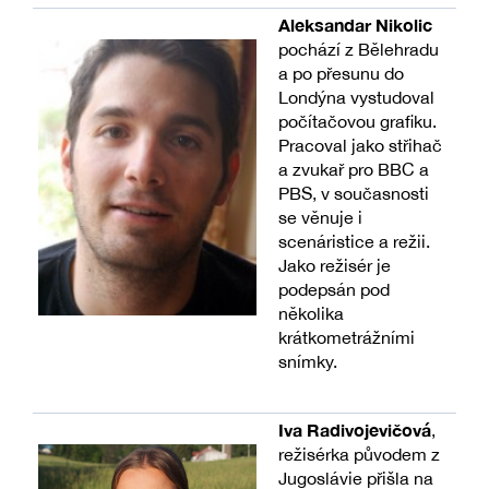
Aleksandar Nikolic
pochází z Bělehradu
a po přesunu do
Londýna vystudoval
počítačovou grafiku.
Pracoval jako střihač
a zvukař pro BBC a
PBS, v současnosti
se věnuje i
scenáristice a režii.
Jako režisér je
podepsán pod
několika
krátkometrážními
snímky.
Iva Radivojevičová
,
režisérka původem z
Jugoslávie přišla na