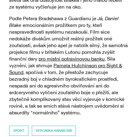
ze systému vyčleňuje jen na oko.
Podle Petera Bradshawa z Guardianu je
Já, Daniel
Blake
emocionálním prožitkem pro ty, kteří
nespravedlnosti systému nezakouší. Film sice
nedokáže divákům umožnit reálný prožitek oné
zoufalosti, avšak jeho apel je natolik silný, že samotná
projekce filmu v britském Lutonu pomohla zvýšit
finanční dary
pro místní potravinovou banku
. Síla
vyznění, jak shrnuje
Pamela Hutchinson pro Sight &
Sound
, spočívá v tom, že přestože zachycuje
bezradný boj v chladném byrokratickém prostředí,
nespadá ani do agresivního obviňování ani do
srdceryvného vylíčení zoufalého boje o přežití, ale
zbytečně komplikovaný stav věcí vyjevuje v komické
rovině, a tak se smích stává nástrojem uvědomění si
absurdity "normálního” systému.
SPORT
VERONIKA HANÁKOVÁ