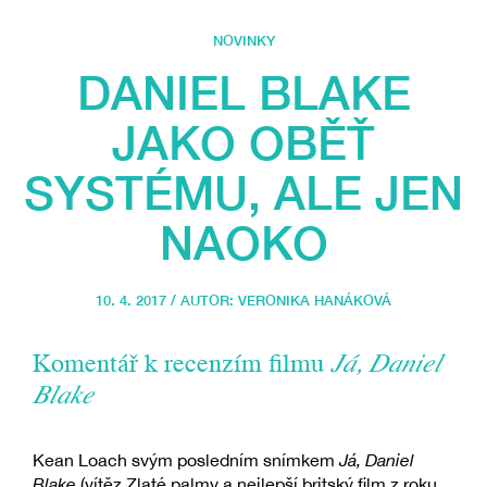
NOVINKY
DANIEL BLAKE
JAKO OBĚŤ
SYSTÉMU, ALE JEN
NAOKO
10. 4. 2017 / AUTOR:
VERONIKA HANÁKOVÁ
Komentář k recenzím filmu
Já, Daniel
Blake
Kean Loach svým posledním snímkem
Já, Daniel
Blake
(vítěz Zlaté palmy a nejlepší britský film z roku