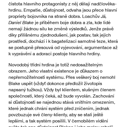
čistota hlavního protagonisty z něj dělají nadčlověka-
hrdinu. Empatie, důstojnost, odvaha jsou přece hlavní
propriety bojovníka na straně dobra. Loachův
Já,
Daniel Blake
je příběhem boje dobra a zla, kde lidé
nemají žádnou sílu ke změně výsledků. Jenže právě
díky přílišnému zjednodušení, jak postav, tak jejich
prostředí, dochází i k bagatelizaci samotné teze, která
se postupně přesouvá od vyjevování, argumentace až
k vyprávění a adoraci postoje hlavního hrdiny.
Novodobý třídní hrdina je totiž nedosažitelným
obrazem. Jeho vlastní existence je důkazem o
nepřemožitelnosti systému. Přes veškerý boj nemohl
Blake uspět (vždyť dokonce předložil životopis
napsaný tužkou). Vždy byl klientem, slušným členem
společnosti, který čeká, až bude vyvolán. Zachování
si důstojnosti se najednou stává vnitřním omezením,
které jednak chrání systém před zničením, jednak
povzbuzuje své členy-klienty, aby se stali ještě
lepšími, a tak systém posílili. V černobílém vidění
světa tak ona důstojnost Blakea i jeho malou rebelii