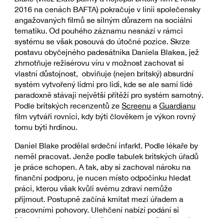
2016 na cenách BAFTA) pokračuje v linii společensky
angažovaných filmů se silným důrazem na sociální
tematiku. Od pouhého záznamu nesnází v rámci
systému se však posouvá do útočné pozice. Skrze
postavu obyčejného padesátníka Daniela Blakea, jež
zhmotňuje režisérovu víru v možnost zachovat si
vlastní důstojnost, obviňuje (nejen britský) absurdní
systém vytvořený lidmi pro lidi, kde se ale sami lidé
paradoxně stávají největší přítěží pro systém samotný.
Podle britských recenzentů ze
Screenu
a
Guardianu
film vytváří rovnici, kdy býti člověkem je výkon rovný
tomu býti hrdinou.
Daniel Blake prodělal srdeční infarkt. Podle lékaře by
neměl pracovat. Jenže podle tabulek britských úřadů
je práce schopen. A tak, aby si zachoval nároku na
finanční podporu, je nucen místo odpočinku hledat
práci, kterou však kvůli svému zdraví nemůže
přijmout. Postupně začíná kmitat mezi úřadem a
pracovními pohovory. Ulehčení nabízí podání si