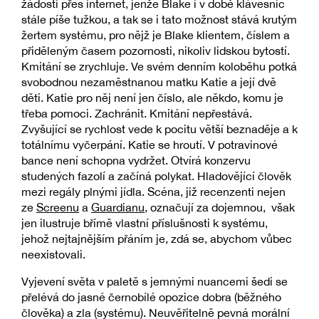
žádosti přes internet, jenže Blake i v době klávesnic
stále píše tužkou, a tak se i tato možnost stává krutým
žertem systému, pro nějž je Blake klientem, číslem a
přiděleným časem pozornosti, nikoliv lidskou bytostí.
Kmitání se zrychluje. Ve svém denním koloběhu potká
svobodnou nezaměstnanou matku Katie a její dvě
děti. Katie pro něj není jen číslo, ale někdo, komu je
třeba pomoci. Zachránit. Kmitání nepřestává.
Zvyšující se rychlost vede k pocitu větší beznaděje a k
totálnímu vyčerpání. Katie se hroutí. V potravinové
bance není schopna vydržet. Otvírá konzervu
studených fazolí a začíná polykat. Hladovějící člověk
mezi regály plnými jídla. Scéna, již recenzenti nejen
ze
Screenu
a
Guardianu
, označují za dojemnou, však
jen ilustruje břímě vlastní příslušnosti k systému,
jehož nejtajnějším přáním je, zdá se, abychom vůbec
neexistovali.
Vyjevení světa v paletě s jemnými nuancemi šedi se
přelévá do jasné černobílé opozice dobra (běžného
člověka) a zla (systému). Neuvěřitelně pevná morální