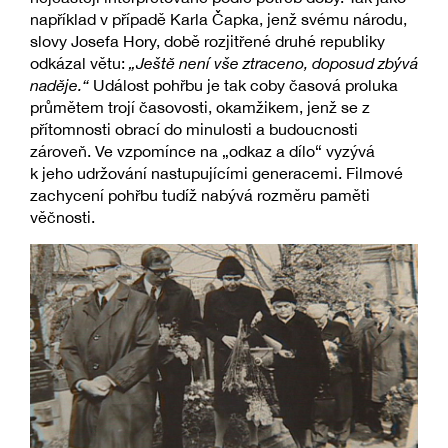
například v případě Karla Čapka, jenž svému národu,
slovy Josefa Hory, době rozjitřené druhé republiky
odkázal větu:
„Ještě není vše ztraceno, doposud zbývá
naděje.“
Událost pohřbu je tak coby časová proluka
průmětem trojí časovosti, okamžikem, jenž se z
přítomnosti obrací do minulosti a budoucnosti
zároveň. Ve vzpomínce na „odkaz a dílo“ vyzývá
k jeho udržování nastupujícími generacemi. Filmové
zachycení pohřbu tudíž nabývá rozměru paměti
věčnosti.