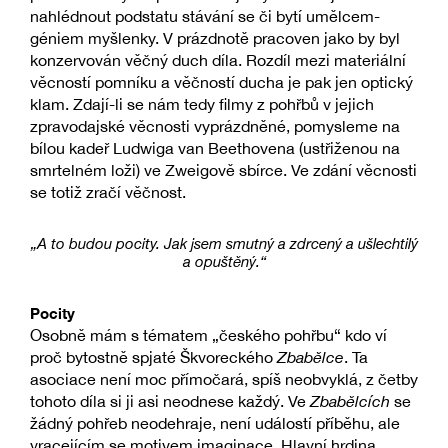
nahlédnout podstatu stávání se či bytí umělcem-
géniem myšlenky. V prázdnotě pracoven jako by byl
konzervován věčný duch díla. Rozdíl mezi materiální
věcností pomníku a věčností ducha je pak jen optický
klam. Zdají-li se nám tedy filmy z pohřbů v jejich
zpravodajské věcnosti vyprázdněné, pomysleme na
bílou kadeř Ludwiga van Beethovena (ustřiženou na
smrtelném loži) ve Zweigově sbírce. Ve zdání věcnosti
se totiž zračí věčnost.
„A to budou pocity. Jak jsem smutný a zdrcený a ušlechtilý
a opuštěný.“
Pocity
Osobně mám s tématem „českého pohřbu“ kdo ví
proč bytostně spjaté Škvoreckého
Zbabělce
. Ta
asociace není moc přímočará, spíš neobvyklá, z četby
tohoto díla si ji asi neodnese každý. Ve
Zbabělcích
se
žádný pohřeb neodehraje, není událostí příběhu, ale
vracejícím se motivem imaginace. Hlavní hrdina