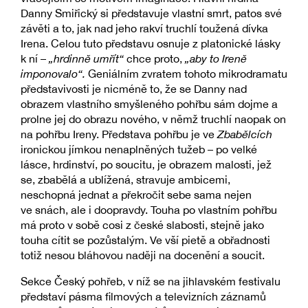
Danny Smiřický si představuje vlastní smrt, patos své
závěti a to, jak nad jeho rakví truchlí toužená dívka
Irena. Celou tuto představu osnuje z platonické lásky
k ní –
„hrdinně umřít“
chce proto,
„aby to Ireně
imponovalo“.
Geniálním zvratem tohoto mikrodramatu
představivosti je nicméně to, že se Danny nad
obrazem vlastního smyšleného pohřbu sám dojme a
prolne jej do obrazu nového, v němž truchlí naopak on
na pohřbu Ireny. Představa pohřbu je ve
Zbabělcích
ironickou jímkou nenaplněných tužeb – po velké
lásce, hrdinství, po soucitu, je obrazem malosti, jež
se, zbabělá a ublížená, stravuje ambicemi,
neschopná jednat a překročit sebe sama nejen
ve snách, ale i doopravdy. Touha po vlastním pohřbu
má proto v sobě cosi z české slabosti, stejně jako
touha cítit se pozůstalým. Ve vší pietě a obřadnosti
totiž nesou bláhovou naději na docenění a soucit.
Sekce Český pohřeb, v níž se na jihlavském festivalu
představí pásma filmových a televizních záznamů