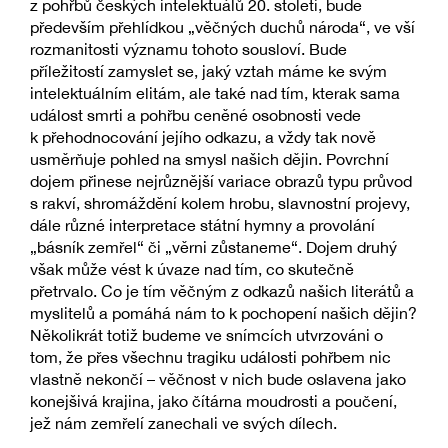
z pohřbů českých intelektuálů 20. století, bude
především přehlídkou „věčných duchů národa“, ve vší
rozmanitosti významu tohoto sousloví. Bude
příležitostí zamyslet se, jaký vztah máme ke svým
intelektuálním elitám, ale také nad tím, kterak sama
událost smrti a pohřbu ceněné osobnosti vede
k přehodnocování jejího odkazu, a vždy tak nově
usměrňuje pohled na smysl našich dějin. Povrchní
dojem přinese nejrůznější variace obrazů typu průvod
s rakví, shromáždění kolem hrobu, slavnostní projevy,
dále různé interpretace státní hymny a provolání
„básník zemřel“ či „věrni zůstaneme“. Dojem druhý
však může vést k úvaze nad tím, co skutečně
přetrvalo. Co je tím věčným z odkazů našich literátů a
myslitelů a pomáhá nám to k pochopení našich dějin?
Několikrát totiž budeme ve snímcích utvrzováni o
tom, že přes všechnu tragiku události pohřbem nic
vlastně nekončí – věčnost v nich bude oslavena jako
konejšivá krajina, jako čítárna moudrosti a poučení,
jež nám zemřelí zanechali ve svých dílech.