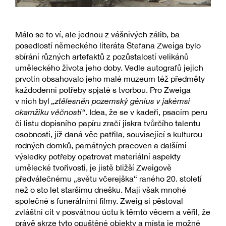
Málo se to ví, ale jednou z vášnivých zálib, ba
posedlostí německého literáta Stefana Zweiga bylo
sbírání různých artefaktů z pozůstalostí velikánů
uměleckého života jeho doby. Vedle autografů jejich
prvotin obsahovalo jeho malé muzeum též předměty
každodenní potřeby spjaté s tvorbou. Pro Zweiga
v nich byl
„ztělesněn pozemský génius v jakémsi
okamžiku věčnosti“
. Idea, že se v kadeři, psacím peru
či listu dopisního papíru zračí jiskra tvůrčího talentu
osobnosti, jíž daná věc patřila, související s kulturou
rodných domků, památných pracoven a dalšími
výsledky potřeby opatrovat materiální aspekty
umělecké tvořivosti, je jistě bližší Zweigově
předválečnému „světu včerejška“ raného 20. století
než o sto let staršímu dnešku. Mají však mnohé
společné s funerálními filmy. Zweig si pěstoval
zvláštní cit v posvátnou úctu k těmto věcem a věřil, že
právě skrze tyto opuštěné objekty a místa je možné