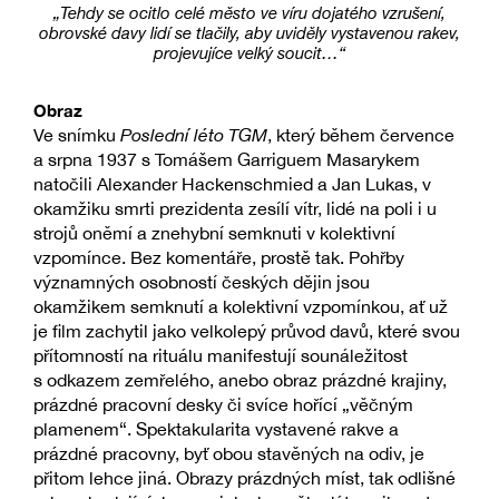
„Tehdy se ocitlo celé město ve víru dojatého vzrušení,
obrovské davy lidí se tlačily, aby uviděly vystavenou rakev,
projevujíce velký soucit…“
Obraz
Ve snímku
Poslední léto TGM
, který během července
a srpna 1937 s Tomášem Garriguem Masarykem
natočili Alexander Hackenschmied a Jan Lukas, v
okamžiku smrti prezidenta zesílí vítr, lidé na poli i u
strojů oněmí a znehybní semknuti v kolektivní
vzpomínce. Bez komentáře, prostě tak. Pohřby
významných osobností českých dějin jsou
okamžikem semknutí a kolektivní vzpomínkou, ať už
je film zachytil jako velkolepý průvod davů, které svou
přítomností na rituálu manifestují sounáležitost
s odkazem zemřelého, anebo obraz prázdné krajiny,
prázdné pracovní desky či svíce hořící „věčným
plamenem“. Spektakularita vystavené rakve a
prázdné pracovny, byť obou stavěných na odiv, je
přitom lehce jiná. Obrazy prázdných míst, tak odlišné