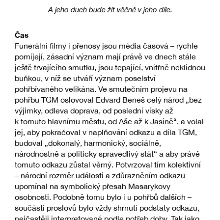
A jeho duch bude žít věčně v jeho díle.
Čas
Funerální filmy i přenosy jsou média časová – rychle
pomíjejí, zásadní význam mají právě ve dnech stále
ještě trvajícího smutku, jsou tepající, vnitřně neklidnou
buňkou, v níž se utváří význam poselství
pohřbívaného velikána. Ve smutečním projevu na
pohřbu TGM oslovoval Edvard Beneš celý národ „bez
výjimky, odleva doprava, od poslední vísky až
k tomuto hlavnímu městu, od Aše až k Jasině“, a volal
jej, aby pokračoval v naplňování odkazu a díla TGM,
budoval „dokonalý, harmonický, sociálně,
národnostně a politicky spravedlivý stát“ a aby právě
tomuto odkazu zůstal věrný. Potvrzoval tím kolektivní
– národní rozměr události a zdůrazněním odkazu
upomínal na symbolický přesah Masarykovy
osobnosti. Podobně tomu bylo i u pohřbů dalších –
součástí proslovů bylo vždy shrnutí podstaty odkazu,
nejčastěji interpretované podle potřeb doby. Tak jako