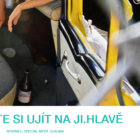
 SI UJÍT NA JI.HLAVĚ
NOVINKY
,
SPECIÁL MFDF JI.HLAVA