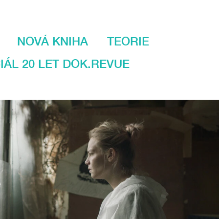
NOVÁ KNIHA
TEORIE
IÁL 20 LET DOK.REVUE