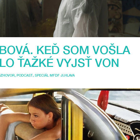
BOVÁ. KEĎ SOM VOŠLA
LO ŤAŽKÉ VYJSŤ VON
OZHOVOR
,
PODCAST
,
SPECIÁL MFDF JI.HLAVA