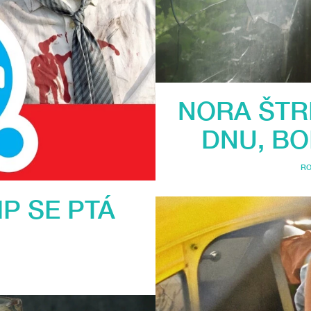
NORA ŠTR
DNU, BO
R
LIP SE PTÁ