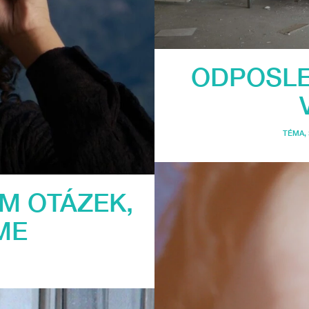
ODPOSLE
TÉMA
,
ÉM OTÁZEK,
ME