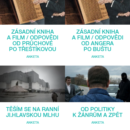
ZÁSADNÍ KNIHA
ZÁSADNÍ KNIHA
A FILM / ODPOVĚDI
A FILM / ODPOVĚDI
OD PRŮCHOVÉ
OD ANGERA
PO TŘEŠTÍKOVOU
PO BUŠTU
ANKETA
ANKETA
TĚŠÍM SE NA RANNÍ
OD POLITIKY
JI.HLAVSKOU MLHU
K ŽÁNRŮM A ZPĚT
ANKETA
ANKETA