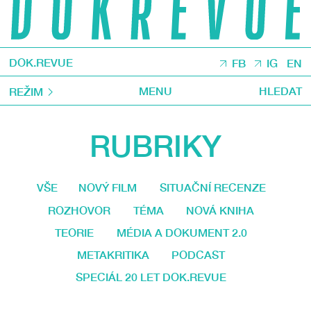
DOK.REVUE
FB
IG
EN
MENU
HLEDAT
REŽIM
RUBRIKY
VŠE
NOVÝ FILM
SITUAČNÍ RECENZE
ROZHOVOR
TÉMA
NOVÁ KNIHA
TEORIE
MÉDIA A DOKUMENT 2.0
METAKRITIKA
PODCAST
SPECIÁL 20 LET DOK.REVUE