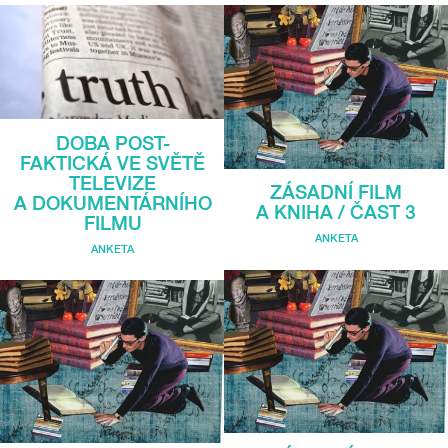
DOBA POST-
FAKTICKÁ VE SVĚTĚ
TELEVIZE
ZÁSADNÍ FILM
A DOKUMENTÁRNÍHO
A KNIHA / ČAST 3
FILMU
ANKETA
ANKETA