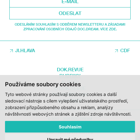
ODESLAT
ODESLÁNÍM SOUHLASÍM S ODBĚREM NEWSLETTERU A ZÁSADAMI
ZPRACOVÁNÍ OSOBNÍCH ÚDAJŮ DOC.DREAM. VÍCE ZDE.
JI.HLAVA
CDF
DOK.REVUE
RUBRIKY
AUTOŘI
Používáme soubory cookies
O DOK.REVUE
Tyto webové stránky používají soubory cookies a další
PODPOŘTE NÁS
KONTAKTY
sledovací nástroje s cílem vylepšení uživatelského prostředí,
zobrazení přizpůsobeného obsahu a reklam, analýzy
návštěvnosti webových stránek a zjištění zdroje návštěvnosti.
© 2012 – 2026 DOC.DREAM
Souhlasím
ZA PODPORY STÁTNÍHO FONDU KINEMATOGRAFIE, KRAJE VYSOČINA A
MINISTERSTVA KULTURY ČR.
Upravit mé předvolby