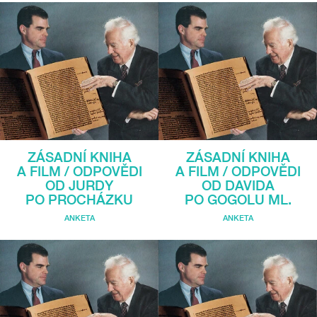
ZÁSADNÍ KNIHA
ZÁSADNÍ KNIHA
A FILM / ODPOVĚDI
A FILM / ODPOVĚDI
OD JURDY
OD DAVIDA
PO PROCHÁZKU
PO GOGOLU ML.
ANKETA
ANKETA