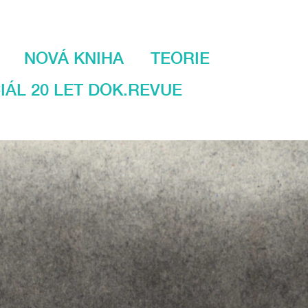
NOVÁ KNIHA
TEORIE
IÁL 20 LET DOK.REVUE