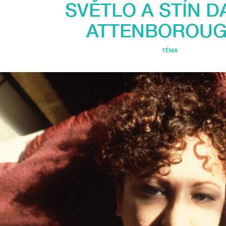
SVĚTLO A STÍN D
ATTENBOROU
TÉMA