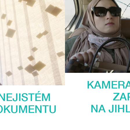
KAMERA
ZA
 NEJISTÉM
NA JIH
DOKUMENTU