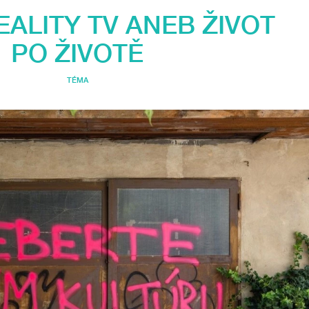
ALITY TV ANEB ŽIVOT
PO ŽIVOTĚ
TÉMA