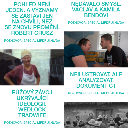
NEDÁVALO SMYSL.
POHLED NENÍ
VÁCLAV A KAMILA
JEDEN. A VÝZNAMY
BENDOVI
SE ZASTAVÍ JEN
NA CHVÍLI, NEŽ
ROZHOVOR
,
SPECIÁL MFDF JI.HLAVA
SE ZNOVU PROMĚNÍ.
ROBERT CRUSZ
ROZHOVOR
,
SPECIÁL MFDF JI.HLAVA
NEILUSTROVAT, ALE
ANALYZOVAT.
DOKUMENT ČT
RŮŽOVÝ ZÁVOJ
ROZHOVOR
,
SPECIÁL MFDF JI.HLAVA
UKRÝVAJÍCÍ
IDEOLOGII.
WEDLOCK
TRADWIFE
ROZHOVOR
,
SPECIÁL MFDF JI.HLAVA