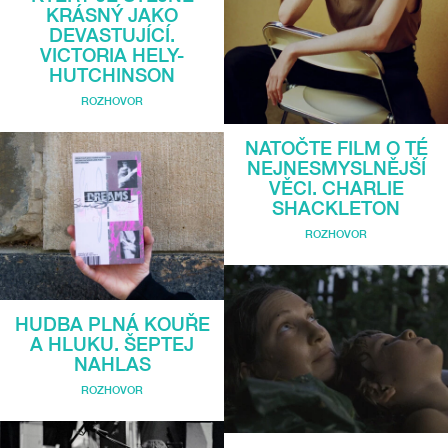
KRÁSNÝ JAKO
DEVASTUJÍCÍ.
VICTORIA HELY-
HUTCHINSON
ROZHOVOR
NATOČTE FILM O TÉ
NEJNESMYSLNĚJŠÍ
VĚCI. CHARLIE
SHACKLETON
ROZHOVOR
HUDBA PLNÁ KOUŘE
A HLUKU. ŠEPTEJ
NAHLAS
ROZHOVOR