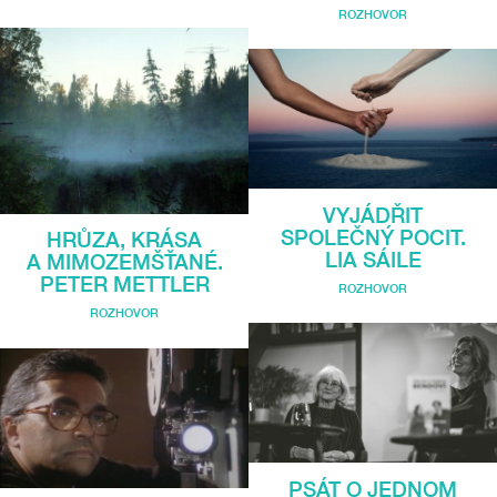
ROZHOVOR
VYJÁDŘIT
SPOLEČNÝ POCIT.
HRŮZA, KRÁSA
LIA SÁILE
A MIMOZEMŠŤANÉ.
PETER METTLER
ROZHOVOR
ROZHOVOR
PSÁT O JEDNOM