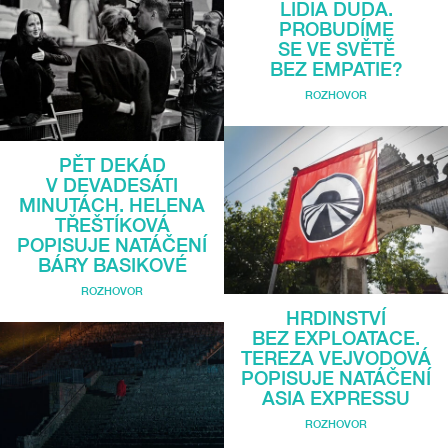
LIDIA DUDA.
PROBUDÍME
SE VE SVĚTĚ
BEZ EMPATIE?
ROZHOVOR
PĚT DEKÁD
V DEVADESÁTI
MINUTÁCH. HELENA
TŘEŠTÍKOVÁ
POPISUJE NATÁČENÍ
BÁRY BASIKOVÉ
ROZHOVOR
HRDINSTVÍ
BEZ EXPLOATACE.
TEREZA VEJVODOVÁ
POPISUJE NATÁČENÍ
ASIA EXPRESSU
ROZHOVOR