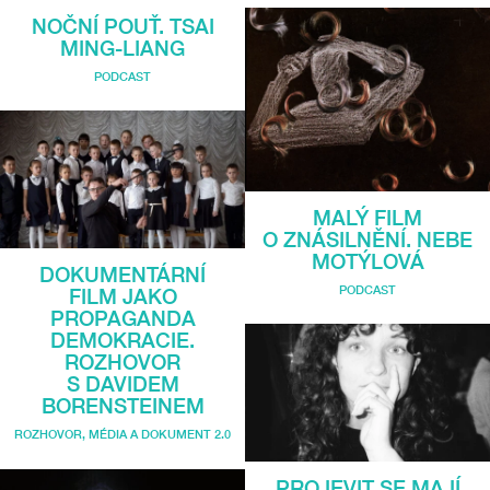
NOČNÍ POUŤ. TSAI
MING-LIANG
PODCAST
MALÝ FILM
O ZNÁSILNĚNÍ. NEBE
MOTÝLOVÁ
DOKUMENTÁRNÍ
PODCAST
FILM JAKO
PROPAGANDA
DEMOKRACIE.
ROZHOVOR
S DAVIDEM
BORENSTEINEM
ROZHOVOR
,
MÉDIA A DOKUMENT 2.0
PROJEVIT SE MAJÍ