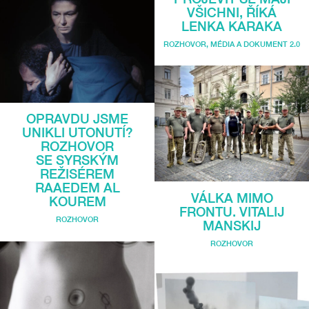
VŠICHNI, ŘÍKÁ
LENKA KARAKA
ROZHOVOR
,
MÉDIA A DOKUMENT 2.0
OPRAVDU JSME
UNIKLI UTONUTÍ?
ROZHOVOR
SE SYRSKÝM
REŽISÉREM
RAAEDEM AL
VÁLKA MIMO
KOUREM
FRONTU. VITALIJ
ROZHOVOR
MANSKIJ
ROZHOVOR