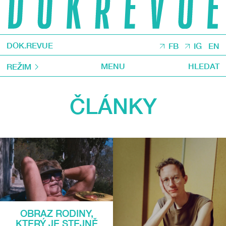
DOK.REVUE
FB
IG
EN
MENU
HLEDAT
REŽIM
ČLÁNKY
OBRAZ RODINY,
KTERÝ JE STEJNĚ