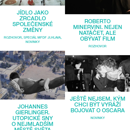
JÍDLO JAKO
ZRCADLO
ROBERTO
SPOLEČENSKÉ
MINERVINI. NEJEN
ZMĚNY
NATÁČET, ALE
ROZHOVOR
,
SPECIÁL MFDF JI.HLAVA
,
OBÝVAT FILM
NOVINKY
ROZHOVOR
JEŠTĚ NEJSEM, KÝM
CHCI BÝT VYRÁŽÍ
JOHANNES
BOJOVAT O OSCARA
GIERLINGER.
UTOPICKÉ SNY
NOVINKY
O NEJMLADŠÍM
MĚSTĚ SVĚTA