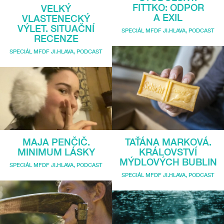
FITTKO: ODPOR
VELKÝ
A EXIL
VLASTENECKÝ
VÝLET. SITUAČNÍ
SPECIÁL MFDF JI.HLAVA
,
PODCAST
RECENZE
SPECIÁL MFDF JI.HLAVA
,
PODCAST
MAJA PENČIČ.
TAŤÁNA MARKOVÁ.
MINIMUM LÁSKY
KRÁLOVSTVÍ
MÝDLOVÝCH BUBLIN
SPECIÁL MFDF JI.HLAVA
,
PODCAST
SPECIÁL MFDF JI.HLAVA
,
PODCAST