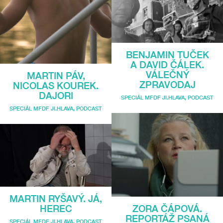
BENJAMIN TUČEK
A DAVID ČÁLEK.
VÁLEČNÝ
MARTIN PÁV,
ZPRAVODAJ
NICOLAS KOUREK.
DAJORI
SPECIÁL MFDF JI.HLAVA
,
PODCAST
SPECIÁL MFDF JI.HLAVA
,
PODCAST
MARTIN RYŠAVÝ. JÁ,
ZORA ČÁPOVÁ.
HEREC
REPORTÁŽ PSANÁ
SPECIÁL MFDF JI.HLAVA
,
PODCAST