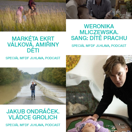
WERONIKA
MLICZEWSKA.
SANG: DÍTĚ PRACHU
MARKÉTA EKRT
VÁLKOVÁ. AMIŘINY
SPECIÁL MFDF JI.HLAVA
,
PODCAST
DĚTI
SPECIÁL MFDF JI.HLAVA
,
PODCAST
JAKUB ONDRÁČEK.
VLÁDCE GROLICH
SPECIÁL MFDF JI.HLAVA
,
PODCAST