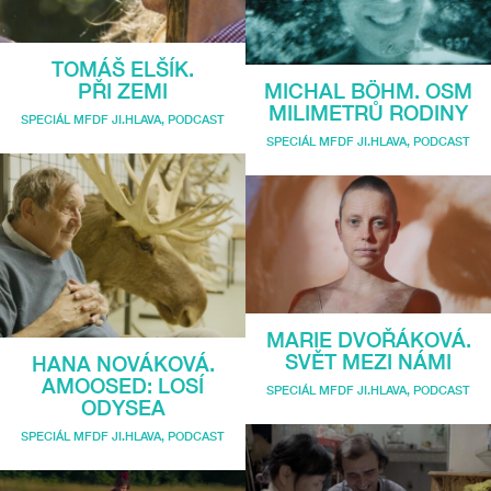
TOMÁŠ ELŠÍK.
PŘI ZEMI
MICHAL BÖHM. OSM
MILIMETRŮ RODINY
SPECIÁL MFDF JI.HLAVA
,
PODCAST
SPECIÁL MFDF JI.HLAVA
,
PODCAST
MARIE DVOŘÁKOVÁ.
SVĚT MEZI NÁMI
HANA NOVÁKOVÁ.
AMOOSED: LOSÍ
SPECIÁL MFDF JI.HLAVA
,
PODCAST
ODYSEA
SPECIÁL MFDF JI.HLAVA
,
PODCAST