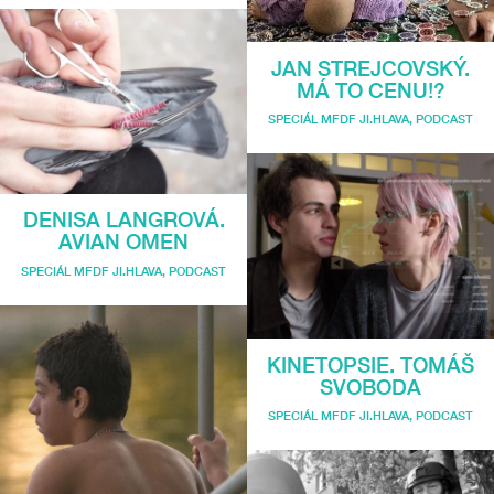
JAN STREJCOVSKÝ.
MÁ TO CENU!?
SPECIÁL MFDF JI.HLAVA
,
PODCAST
DENISA LANGROVÁ.
AVIAN OMEN
SPECIÁL MFDF JI.HLAVA
,
PODCAST
KINETOPSIE. TOMÁŠ
SVOBODA
SPECIÁL MFDF JI.HLAVA
,
PODCAST