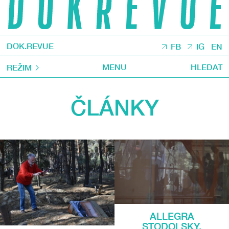
DOK.REVUE
FB
IG
EN
MENU
HLEDAT
REŽIM
ČLÁNKY
ALLEGRA
STODOLSKY.