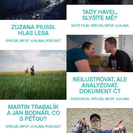
TADY HAVEL,
SLYŠÍTE MĚ?
NOVÝ FILM
,
SPECIÁL MFDF JI.HLAVA
ZUZANA PIUSSI.
HLAS LESA
SPECIÁL MFDF JI.HLAVA
,
PODCAST
NEILUSTROVAT, ALE
ANALYZOVAT.
DOKUMENT ČT
ROZHOVOR
,
SPECIÁL MFDF JI.HLAVA
MARTIN TRABALÍK
A JAN BODNÁR. CO
S PÉŤOU?
SPECIÁL MFDF JI.HLAVA
,
PODCAST