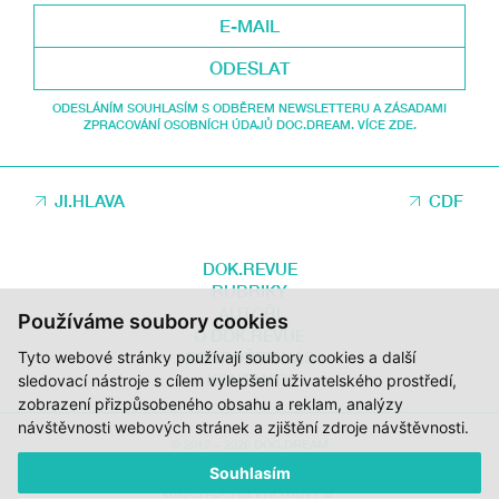
ODESLAT
ODESLÁNÍM SOUHLASÍM S ODBĚREM NEWSLETTERU A ZÁSADAMI
ZPRACOVÁNÍ OSOBNÍCH ÚDAJŮ DOC.DREAM. VÍCE ZDE.
JI.HLAVA
CDF
DOK.REVUE
RUBRIKY
AUTOŘI
Používáme soubory cookies
O DOK.REVUE
PODPOŘTE NÁS
Tyto webové stránky používají soubory cookies a další
KONTAKTY
sledovací nástroje s cílem vylepšení uživatelského prostředí,
zobrazení přizpůsobeného obsahu a reklam, analýzy
návštěvnosti webových stránek a zjištění zdroje návštěvnosti.
© 2012 – 2026 DOC.DREAM
Souhlasím
ZA PODPORY STÁTNÍHO FONDU KINEMATOGRAFIE, KRAJE VYSOČINA A
MINISTERSTVA KULTURY ČR.