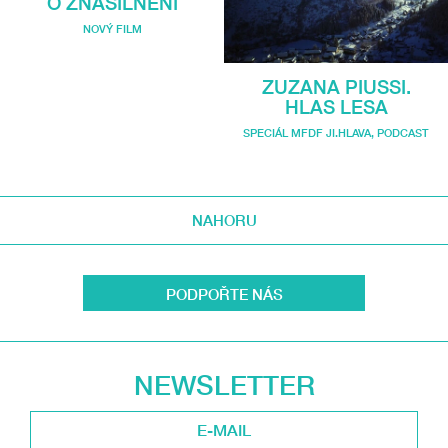
O ZNÁSILNĚNÍ
NOVÝ FILM
ZUZANA PIUSSI.
HLAS LESA
SPECIÁL MFDF JI.HLAVA
,
PODCAST
NAHORU
PODPOŘTE NÁS
NEWSLETTER