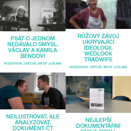
RŮŽOVÝ ZÁVOJ
PSÁT O JEDNOM
UKRÝVAJÍCÍ
NEDÁVALO SMYSL.
IDEOLOGII.
VÁCLAV A KAMILA
WEDLOCK
BENDOVI
TRADWIFE
ROZHOVOR
,
SPECIÁL MFDF JI.HLAVA
ROZHOVOR
,
SPECIÁL MFDF JI.HLAVA
NEILUSTROVAT, ALE
NEJLEPŠÍ
ANALYZOVAT.
DOKUMENTÁRNÍ
DOKUMENT ČT