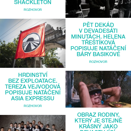
SHACKLETON
ROZHOVOR
PĚT DEKÁD
V DEVADESÁTI
MINUTÁCH. HELENA
TŘEŠTÍKOVÁ
POPISUJE NATÁČENÍ
BÁRY BASIKOVÉ
ROZHOVOR
HRDINSTVÍ
BEZ EXPLOATACE.
TEREZA VEJVODOVÁ
POPISUJE NATÁČENÍ
ASIA EXPRESSU
ROZHOVOR
OBRAZ RODINY,
KTERÝ JE STEJNĚ
KRÁSNÝ JAKO