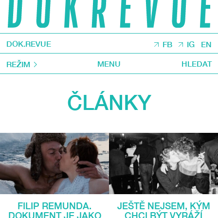
DOK.REVUE
FB
IG
EN
MENU
HLEDAT
REŽIM
ČLÁNKY
FILIP REMUNDA.
JEŠTĚ NEJSEM, KÝM
DOKUMENT JE JAKO
CHCI BÝT VYRÁŽÍ