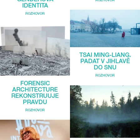
IDENTITA
ROZHOVOR
TSAI MING-LIANG.
PADAT V JIHLAVĚ
DO SNU
ROZHOVOR
FORENSIC
ARCHITECTURE
REKONSTRUUJE
PRAVDU
ROZHOVOR