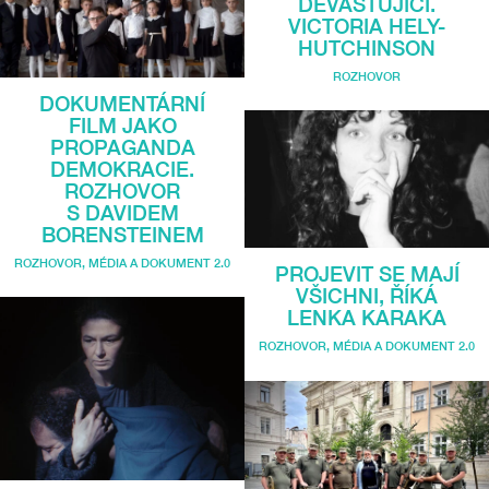
DEVASTUJÍCÍ.
VICTORIA HELY-
HUTCHINSON
ROZHOVOR
DOKUMENTÁRNÍ
FILM JAKO
PROPAGANDA
DEMOKRACIE.
ROZHOVOR
S DAVIDEM
BORENSTEINEM
ROZHOVOR
,
MÉDIA A DOKUMENT 2.0
PROJEVIT SE MAJÍ
VŠICHNI, ŘÍKÁ
LENKA KARAKA
ROZHOVOR
,
MÉDIA A DOKUMENT 2.0