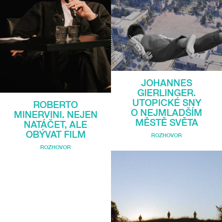
JOHANNES
GIERLINGER.
UTOPICKÉ SNY
ROBERTO
O NEJMLADŠÍM
MINERVINI. NEJEN
MĚSTĚ SVĚTA
NATÁČET, ALE
OBÝVAT FILM
ROZHOVOR
ROZHOVOR