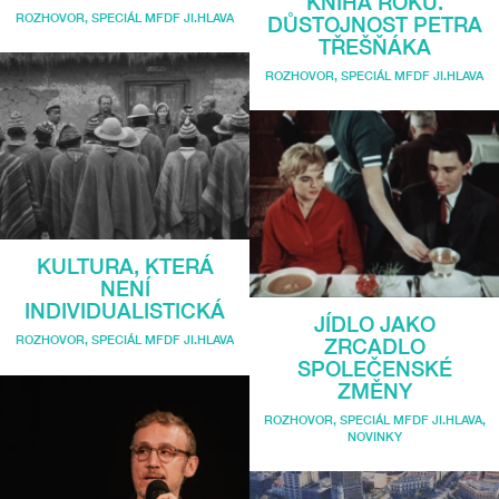
KNIHA ROKU.
ROZHOVOR
,
SPECIÁL MFDF JI.HLAVA
DŮSTOJNOST PETRA
TŘEŠŇÁKA
ROZHOVOR
,
SPECIÁL MFDF JI.HLAVA
KULTURA, KTERÁ
NENÍ
INDIVIDUALISTICKÁ
JÍDLO JAKO
ROZHOVOR
,
SPECIÁL MFDF JI.HLAVA
ZRCADLO
SPOLEČENSKÉ
ZMĚNY
ROZHOVOR
,
SPECIÁL MFDF JI.HLAVA
,
NOVINKY