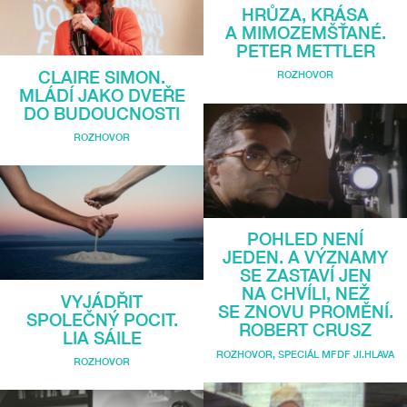
HRŮZA, KRÁSA
A MIMOZEMŠŤANÉ.
PETER METTLER
CLAIRE SIMON.
ROZHOVOR
MLÁDÍ JAKO DVEŘE
DO BUDOUCNOSTI
ROZHOVOR
POHLED NENÍ
JEDEN. A VÝZNAMY
SE ZASTAVÍ JEN
NA CHVÍLI, NEŽ
VYJÁDŘIT
SE ZNOVU PROMĚNÍ.
SPOLEČNÝ POCIT.
ROBERT CRUSZ
LIA SÁILE
ROZHOVOR
,
SPECIÁL MFDF JI.HLAVA
ROZHOVOR