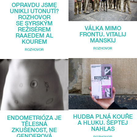
OPRAVDU JSME
UNIKLI UTONUTÍ?
ROZHOVOR
SE SYRSKÝM
VÁLKA MIMO
REŽISÉREM
FRONTU. VITALIJ
RAAEDEM AL
MANSKIJ
KOUREM
ROZHOVOR
ROZHOVOR
HUDBA PLNÁ KOUŘE
ENDOMETRIÓZA JE
A HLUKU. ŠEPTEJ
TĚLESNÁ
NAHLAS
ZKUŠENOST, NE
GENDEROVÁ
ROZHOVOR