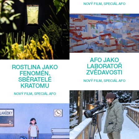
NOVÝ FILM
,
SPECIÁL AFO
AFO JAKO
LABORATOŘ
ROSTLINA JAKO
ZVĚDAVOSTI
FENOMÉN.
SBĚRATELÉ
NOVÝ FILM
,
SPECIÁL AFO
KRATOMU
NOVÝ FILM
,
SPECIÁL AFO