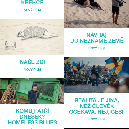
KŘEHCE
NOVÝ FILM
NÁVRAT
DO NEZNÁMÉ ZEMĚ
NOVÝ FILM
NAŠE ZDI
NOVÝ FILM
REALITA JE JINÁ,
NEŽ ČLOVĚK
KOMU PATŘÍ
OČEKÁVÁ. HEJ, ČEŠI!
DNEŠEK?
NOVÝ FILM
HOMELESS BLUES