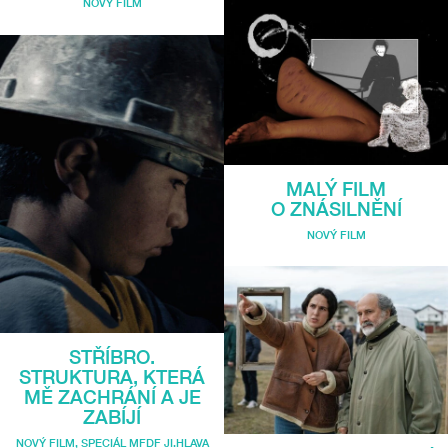
NOVÝ FILM
MALÝ FILM
O ZNÁSILNĚNÍ
NOVÝ FILM
STŘÍBRO.
STRUKTURA, KTERÁ
MĚ ZACHRÁNÍ A JE
ZABÍJÍ
NOVÝ FILM
,
SPECIÁL MFDF JI.HLAVA