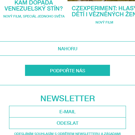
KAM DOPADÁ
CZEXPERIMENT: HLAS
VENEZUELSKÝ STÍN?
DĚTÍ I VĚZNĚNÝCH ŽE
NOVÝ FILM
,
SPECIÁL JEDNOHO SVĚTA
NOVÝ FILM
NAHORU
PODPOŘTE NÁS
NEWSLETTER
ODESLAT
ODESLÁNÍM SOUHLASÍM S ODBĚREM NEWSLETTERU A ZÁSADAMI