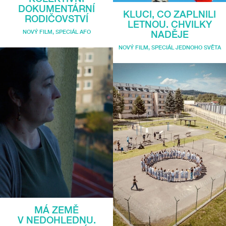
DOKUMENTÁRNÍ
KLUCI, CO ZAPLNILI
RODIČOVSTVÍ
LETNOU. CHVILKY
NOVÝ FILM
,
SPECIÁL AFO
NADĚJE
NOVÝ FILM
,
SPECIÁL JEDNOHO SVĚTA
MÁ ZEMĚ
V NEDOHLEDNU.