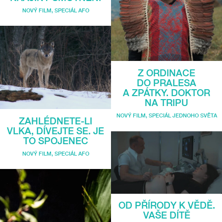
NOVÝ FILM
,
SPECIÁL AFO
Z ORDINACE
DO PRALESA
A ZPÁTKY. DOKTOR
NA TRIPU
NOVÝ FILM
,
SPECIÁL JEDNOHO SVĚTA
ZAHLÉDNETE-LI
VLKA, DÍVEJTE SE. JE
TO SPOJENEC
NOVÝ FILM
,
SPECIÁL AFO
OD PŘÍRODY K VĚDĚ.
VAŠE DÍTĚ