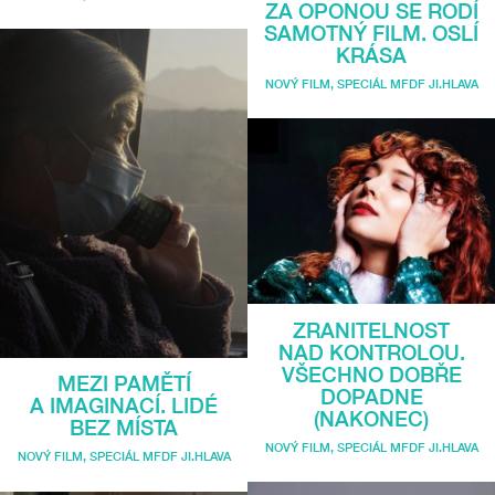
ZA OPONOU SE RODÍ
SAMOTNÝ FILM. OSLÍ
KRÁSA
NOVÝ FILM
,
SPECIÁL MFDF JI.HLAVA
ZRANITELNOST
NAD KONTROLOU.
VŠECHNO DOBŘE
MEZI PAMĚTÍ
DOPADNE
A IMAGINACÍ. LIDÉ
(NAKONEC)
BEZ MÍSTA
NOVÝ FILM
,
SPECIÁL MFDF JI.HLAVA
NOVÝ FILM
,
SPECIÁL MFDF JI.HLAVA