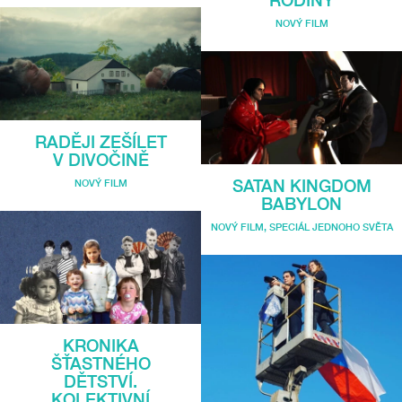
NOVÝ FILM
RADĚJI ZEŠÍLET
V DIVOČINĚ
SATAN KINGDOM
NOVÝ FILM
BABYLON
NOVÝ FILM
,
SPECIÁL JEDNOHO SVĚTA
KRONIKA
ŠŤASTNÉHO
DĚTSTVÍ.
KOLEKTIVNÍ