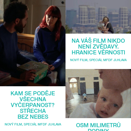
NA VÁŠ FILM NIKDO
NENÍ ZVĚDAVÝ.
HRANICE VĚRNOSTI
NOVÝ FILM
,
SPECIÁL MFDF JI.HLAVA
KAM SE PODĚJE
VŠECHNA
VYČERPANOST?
STŘECHA
BEZ NEBES
OSM MILIMETRŮ
NOVÝ FILM
,
SPECIÁL MFDF JI.HLAVA
RODINY