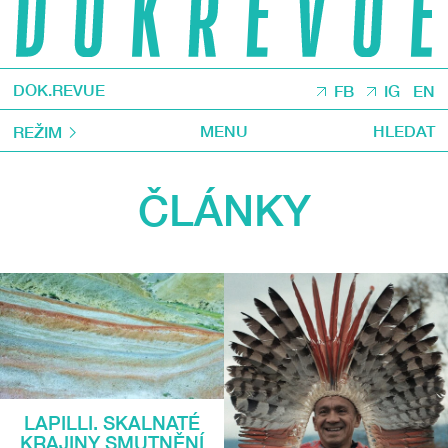
DOK.REVUE
FB
IG
EN
MENU
HLEDAT
REŽIM
ČLÁNKY
LAPILLI. SKALNATÉ
KRAJINY SMUTNĚNÍ