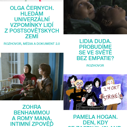
OLGA ČERNYCH.
HLEDÁM
UNIVERZÁLNÍ
VZPOMÍNKY LIDÍ
Z POSTSOVĚTSKÝCH
ZEMÍ
LIDIA DUDA.
ROZHOVOR
,
MÉDIA A DOKUMENT 2.0
PROBUDÍME
SE VE SVĚTĚ
BEZ EMPATIE?
ROZHOVOR
ZOHRA
BENHAMMOU
PAMELA HOGAN.
A ROMY MANA.
DEN, KDY
INTIMNÍ ZPOVĚĎ