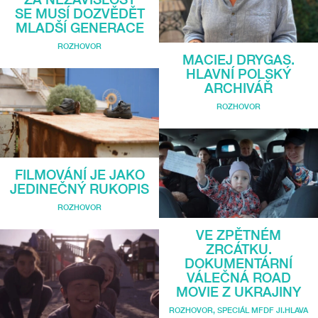
SE MUSÍ DOZVĚDĚT
MLADŠÍ GENERACE
ROZHOVOR
MACIEJ DRYGAS.
HLAVNÍ POLSKÝ
ARCHIVÁŘ
ROZHOVOR
FILMOVÁNÍ JE JAKO
JEDINEČNÝ RUKOPIS
ROZHOVOR
VE ZPĚTNÉM
ZRCÁTKU.
DOKUMENTÁRNÍ
VÁLEČNÁ ROAD
MOVIE Z UKRAJINY
ROZHOVOR
,
SPECIÁL MFDF JI.HLAVA