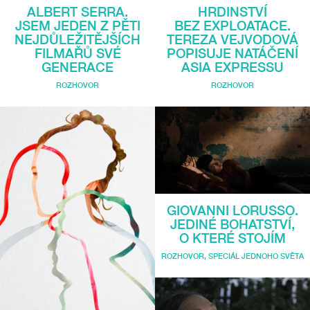
ALBERT SERRA.
HRDINSTVÍ
JSEM JEDEN Z PĚTI
BEZ EXPLOATACE.
NEJDŮLEŽITĚJŠÍCH
TEREZA VEJVODOVÁ
FILMAŘŮ SVÉ
POPISUJE NATÁČENÍ
GENERACE
ASIA EXPRESSU
ROZHOVOR
ROZHOVOR
GIOVANNI LORUSSO.
JEDINÉ BOHATSTVÍ,
O KTERÉ STOJÍM
ROZHOVOR
,
SPECIÁL JEDNOHO SVĚTA