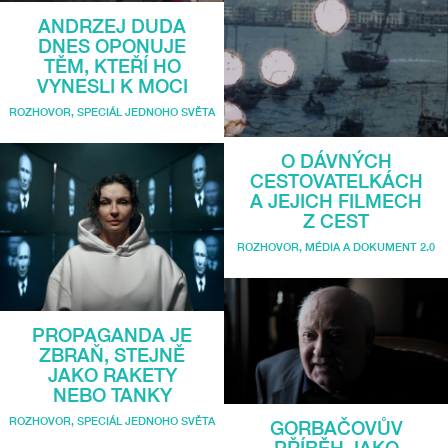
ANDRZEJ DUDA
DNES OPONUJE
TĚM, KTEŘÍ HO
VYNESLI K MOCI
ROZHOVOR
,
SPECIÁL JEDNOHO SVĚTA
O DÁVNÝCH
CESTOVATELKÁCH
A JEJICH FILMECH
Z CEST
ROZHOVOR
,
MÉDIA A DOKUMENT 2.0
PROPAGANDA JE
ZBRAŇ, STEJNĚ
JAKO RAKETY
NEBO TANKY
ROZHOVOR
,
SPECIÁL JEDNOHO SVĚTA
GORBAČOVŮV
PŘÍBĚH JAKO