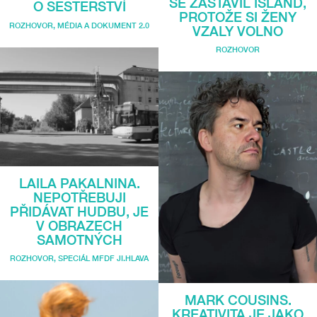
SE ZASTAVIL ISLAND,
O SESTERSTVÍ
PROTOŽE SI ŽENY
ROZHOVOR
,
MÉDIA A DOKUMENT 2.0
VZALY VOLNO
ROZHOVOR
LAILA PAKALNINA.
NEPOTŘEBUJI
PŘIDÁVAT HUDBU, JE
V OBRAZECH
SAMOTNÝCH
ROZHOVOR
,
SPECIÁL MFDF JI.HLAVA
MARK COUSINS.
KREATIVITA JE JAKO