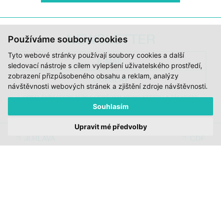
NEWSLETTER
Používáme soubory cookies
Tyto webové stránky používají soubory cookies a další
sledovací nástroje s cílem vylepšení uživatelského prostředí,
zobrazení přizpůsobeného obsahu a reklam, analýzy
ODESLAT
návštěvnosti webových stránek a zjištění zdroje návštěvnosti.
ODESLÁNÍM SOUHLASÍM S ODBĚREM NEWSLETTERU A ZÁSADAMI
ZPRACOVÁNÍ OSOBNÍCH ÚDAJŮ DOC.DREAM. VÍCE ZDE.
Souhlasím
Upravit mé předvolby
JI.HLAVA
CDF
DOK.REVUE
RUBRIKY
AUTOŘI
O DOK.REVUE
PODPOŘTE NÁS
KONTAKTY