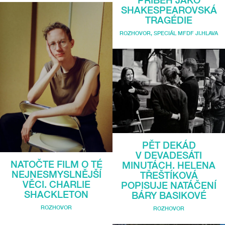
SHAKESPEAROVSKÁ
TRAGÉDIE
ROZHOVOR
,
SPECIÁL MFDF JI.HLAVA
PĚT DEKÁD
V DEVADESÁTI
NATOČTE FILM O TÉ
MINUTÁCH. HELENA
NEJNESMYSLNĚJŠÍ
TŘEŠTÍKOVÁ
VĚCI. CHARLIE
POPISUJE NATÁČENÍ
SHACKLETON
BÁRY BASIKOVÉ
ROZHOVOR
ROZHOVOR