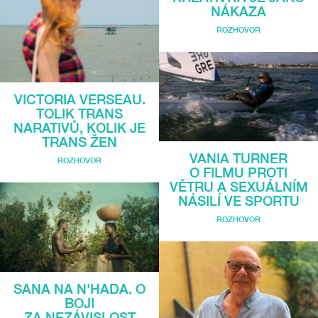
NÁKAZA
ROZHOVOR
VICTORIA VERSEAU.
TOLIK TRANS
NARATIVŮ, KOLIK JE
TRANS ŽEN
VANIA TURNER
ROZHOVOR
O FILMU PROTI
VĚTRU A SEXUÁLNÍM
NÁSILÍ VE SPORTU
ROZHOVOR
SANA NA N'HADA. O
BOJI
ZA NEZÁVISLOST