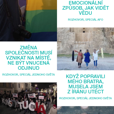
EMOCIONÁLNÍ
ZPŮSOB, JAK VIDĚT
VĚDU
ROZHOVOR
,
SPECIÁL AFO
ZMĚNA
SPOLEČNOSTI MUSÍ
VZNIKAT NA MÍSTĚ,
NE BÝT VNUCENÁ
ODJINUD
ROZHOVOR
,
SPECIÁL JEDNOHO SVĚTA
KDYŽ POPRAVILI
MÉHO BRATRA,
MUSELA JSEM
Z ÍRÁNU UTÉCT
ROZHOVOR
,
SPECIÁL JEDNOHO SVĚTA