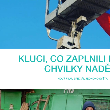
KLUCI, CO ZAPLNILI
CHVILKY NADĚ
NOVÝ FILM
,
SPECIÁL JEDNOHO SVĚTA