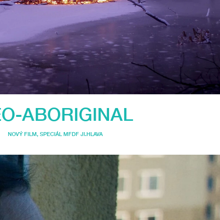
O-ABORIGINAL
NOVÝ FILM
,
SPECIÁL MFDF JI.HLAVA