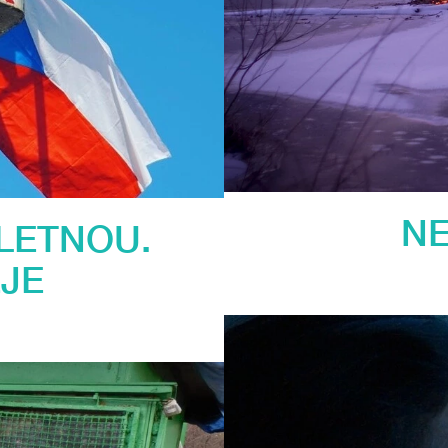
NE
 LETNOU.
JE