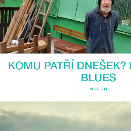
KOMU PATŘÍ DNEŠEK?
BLUES
NOVÝ FILM