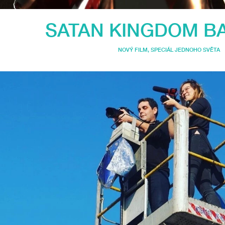
SATAN KINGDOM B
NOVÝ FILM
,
SPECIÁL JEDNOHO SVĚTA