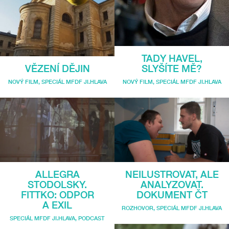
TADY HAVEL,
VĚZENÍ DĚJIN
SLYŠÍTE MĚ?
NOVÝ FILM
,
SPECIÁL MFDF JI.HLAVA
NOVÝ FILM
,
SPECIÁL MFDF JI.HLAVA
ALLEGRA
NEILUSTROVAT, ALE
STODOLSKY.
ANALYZOVAT.
FITTKO: ODPOR
DOKUMENT ČT
A EXIL
ROZHOVOR
,
SPECIÁL MFDF JI.HLAVA
SPECIÁL MFDF JI.HLAVA
,
PODCAST