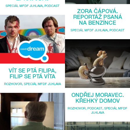
SPECIÁL MFDF JI.HLAVA
,
PODCAST
ZORA ČÁPOVÁ.
REPORTÁŽ PSANÁ
NA BENZÍNCE
SPECIÁL MFDF JI.HLAVA
,
PODCAST
VÍT SE PTÁ FILIPA,
FILIP SE PTÁ VÍTA
ROZHOVOR
,
SPECIÁL MFDF JI.HLAVA
ONDŘEJ MORAVEC.
KŘEHKÝ DOMOV
ROZHOVOR
,
PODCAST
,
SPECIÁL MFDF
JI.HLAVA