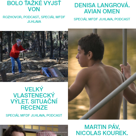
BOLO ŤAŽKÉ VYJSŤ
DENISA LANGROVÁ.
VON
AVIAN OMEN
ROZHOVOR
,
PODCAST
,
SPECIÁL MFDF
SPECIÁL MFDF JI.HLAVA
,
PODCAST
JI.HLAVA
VELKÝ
VLASTENECKÝ
VÝLET. SITUAČNÍ
RECENZE
SPECIÁL MFDF JI.HLAVA
,
PODCAST
MARTIN PÁV,
NICOLAS KOUREK.