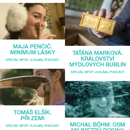
MAJA PENČIČ.
MINIMUM LÁSKY
TAŤÁNA MARKOVÁ.
KRÁLOVSTVÍ
SPECIÁL MFDF JI.HLAVA
,
PODCAST
MÝDLOVÝCH BUBLIN
SPECIÁL MFDF JI.HLAVA
,
PODCAST
TOMÁŠ ELŠÍK.
PŘI ZEMI
MICHAL BÖHM. OSM
SPECIÁL MFDF JI.HLAVA
,
PODCAST