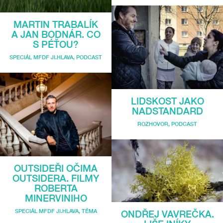
MARTIN TRABALÍK
A JAN BODNÁR. CO
S PÉŤOU?
SPECIÁL MFDF JI.HLAVA
,
PODCAST
LIDSKOST JAKO
NADSTANDARD
ROZHOVOR
,
PODCAST
OUTSIDEŘI OČIMA
OUTSIDERA. FILMY
ROBERTA
MINERVINIHO
SPECIÁL MFDF JI.HLAVA
,
TÉMA
ONDŘEJ VAVREČKA.