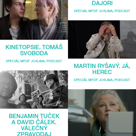
DAJORI
SPECIÁL MFDF JI.HLAVA
,
PODCAST
KINETOPSIE. TOMÁŠ
SVOBODA
SPECIÁL MFDF JI.HLAVA
,
PODCAST
MARTIN RYŠAVÝ. JÁ,
HEREC
SPECIÁL MFDF JI.HLAVA
,
PODCAST
BENJAMIN TUČEK
A DAVID ČÁLEK.
VÁLEČNÝ
ZPRAVODAJ