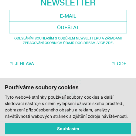
NEWSLETTER
ODESLAT
ODESLÁNÍM SOUHLASÍM S ODBĚREM NEWSLETTERU A ZÁSADAMI
ZPRACOVÁNÍ OSOBNÍCH ÚDAJŮ DOC.DREAM. VÍCE ZDE.
JI.HLAVA
CDF
DOK.REVUE
Používáme soubory cookies
RUBRIKY
AUTOŘI
Tyto webové stránky používají soubory cookies a další
O DOK.REVUE
sledovací nástroje s cílem vylepšení uživatelského prostředí,
PODPOŘTE NÁS
zobrazení přizpůsobeného obsahu a reklam, analýzy
KONTAKTY
návštěvnosti webových stránek a zjištění zdroje návštěvnosti.
Souhlasím
© 2012 – 2026 DOC.DREAM