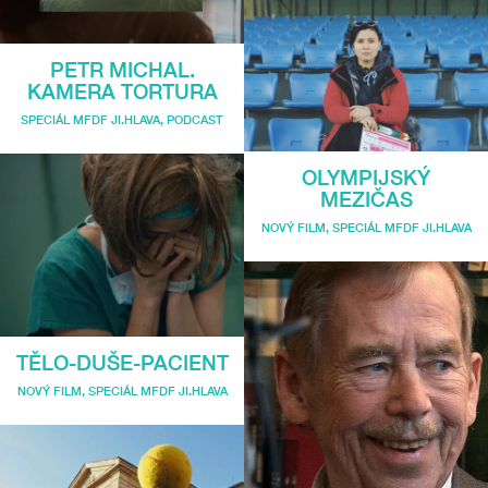
PETR MICHAL.
KAMERA TORTURA
SPECIÁL MFDF JI.HLAVA
,
PODCAST
OLYMPIJSKÝ
MEZIČAS
NOVÝ FILM
,
SPECIÁL MFDF JI.HLAVA
TĚLO-DUŠE-PACIENT
NOVÝ FILM
,
SPECIÁL MFDF JI.HLAVA