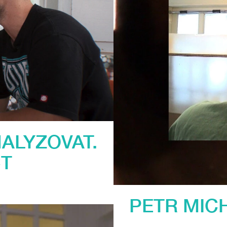
NALYZOVAT.
T
PETR MIC