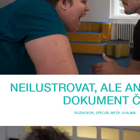
NEILUSTROVAT, ALE A
DOKUMENT Č
ROZHOVOR
,
SPECIÁL MFDF JI.HLAVA