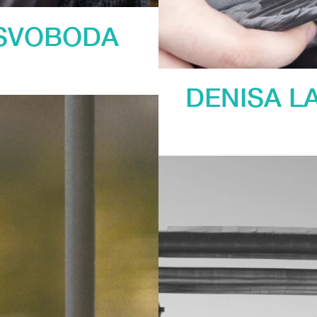
 SVOBODA
DENISA L