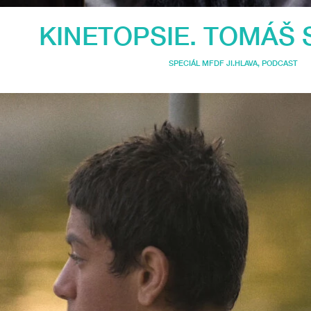
KINETOPSIE. TOMÁŠ
SPECIÁL MFDF JI.HLAVA
,
PODCAST