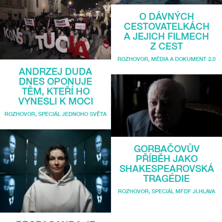
O DÁVNÝCH
CESTOVATELKÁCH
A JEJICH FILMECH
Z CEST
ROZHOVOR
,
MÉDIA A DOKUMENT 2.0
ANDRZEJ DUDA
DNES OPONUJE
TĚM, KTEŘÍ HO
VYNESLI K MOCI
ROZHOVOR
,
SPECIÁL JEDNOHO SVĚTA
GORBAČOVŮV
PŘÍBĚH JAKO
SHAKESPEAROVSKÁ
TRAGÉDIE
ROZHOVOR
,
SPECIÁL MFDF JI.HLAVA