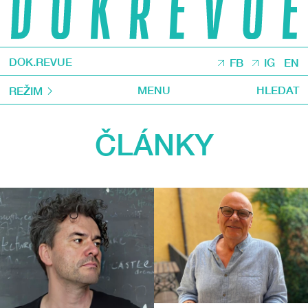
DOK.REVUE
FB
IG
EN
MENU
HLEDAT
REŽIM
ČLÁNKY