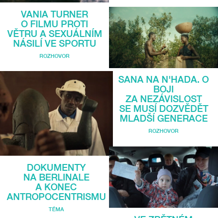
VANIA TURNER
O FILMU PROTI
VĚTRU A SEXUÁLNÍM
NÁSILÍ VE SPORTU
ROZHOVOR
SANA NA N'HADA. O
BOJI
ZA NEZÁVISLOST
SE MUSÍ DOZVĚDĚT
MLADŠÍ GENERACE
ROZHOVOR
DOKUMENTY
NA BERLINALE
A KONEC
ANTROPOCENTRISMU
TÉMA