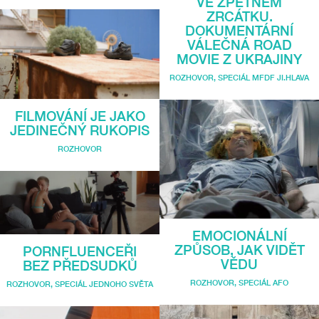
VE ZPĚTNÉM
ZRCÁTKU.
DOKUMENTÁRNÍ
VÁLEČNÁ ROAD
MOVIE Z UKRAJINY
ROZHOVOR
,
SPECIÁL MFDF JI.HLAVA
FILMOVÁNÍ JE JAKO
JEDINEČNÝ RUKOPIS
ROZHOVOR
EMOCIONÁLNÍ
ZPŮSOB, JAK VIDĚT
PORNFLUENCEŘI
VĚDU
BEZ PŘEDSUDKŮ
ROZHOVOR
,
SPECIÁL AFO
ROZHOVOR
,
SPECIÁL JEDNOHO SVĚTA