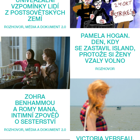
VZPOMÍNKY LIDÍ
Z POSTSOVĚTSKÝCH
ZEMÍ
ROZHOVOR
,
MÉDIA A DOKUMENT 2.0
PAMELA HOGAN.
DEN, KDY
SE ZASTAVIL ISLAND,
PROTOŽE SI ŽENY
VZALY VOLNO
ROZHOVOR
ZOHRA
BENHAMMOU
A ROMY MANA.
INTIMNÍ ZPOVĚĎ
O SESTERSTVÍ
ROZHOVOR
,
MÉDIA A DOKUMENT 2.0
VICTORIA VERSEAU.