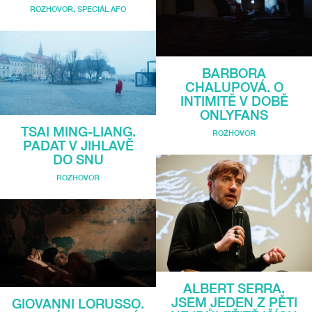
ROZHOVOR
,
SPECIÁL AFO
BARBORA
CHALUPOVÁ. O
INTIMITĚ V DOBĚ
ONLYFANS
TSAI MING-LIANG.
ROZHOVOR
PADAT V JIHLAVĚ
DO SNU
ROZHOVOR
ALBERT SERRA.
JSEM JEDEN Z PĚTI
GIOVANNI LORUSSO.