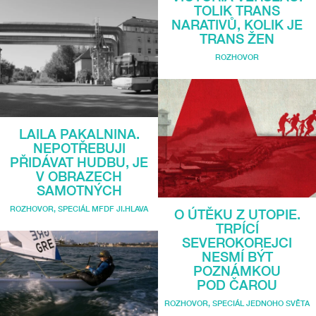
TOLIK TRANS
NARATIVŮ, KOLIK JE
TRANS ŽEN
ROZHOVOR
LAILA PAKALNINA.
NEPOTŘEBUJI
PŘIDÁVAT HUDBU, JE
V OBRAZECH
SAMOTNÝCH
ROZHOVOR
,
SPECIÁL MFDF JI.HLAVA
O ÚTĚKU Z UTOPIE.
TRPÍCÍ
SEVEROKOREJCI
NESMÍ BÝT
POZNÁMKOU
POD ČAROU
ROZHOVOR
,
SPECIÁL JEDNOHO SVĚTA