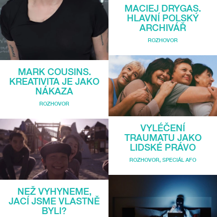
MACIEJ DRYGAS.
HLAVNÍ POLSKÝ
ARCHIVÁŘ
ROZHOVOR
MARK COUSINS.
KREATIVITA JE JAKO
NÁKAZA
ROZHOVOR
VYLÉČENÍ
TRAUMATU JAKO
LIDSKÉ PRÁVO
ROZHOVOR
,
SPECIÁL AFO
NEŽ VYHYNEME,
JACÍ JSME VLASTNĚ
BYLI?