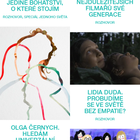
NEJDŮLEŽITĚJŠÍCH
JEDINÉ BOHATSTVÍ,
FILMAŘŮ SVÉ
O KTERÉ STOJÍM
GENERACE
ROZHOVOR
,
SPECIÁL JEDNOHO SVĚTA
ROZHOVOR
LIDIA DUDA.
PROBUDÍME
SE VE SVĚTĚ
BEZ EMPATIE?
ROZHOVOR
OLGA ČERNYCH.
HLEDÁM
UNIVERZÁLNÍ