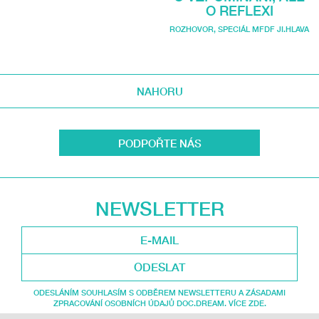
O REFLEXI
ROZHOVOR
,
SPECIÁL MFDF JI.HLAVA
NAHORU
PODPOŘTE NÁS
NEWSLETTER
ODESLAT
ODESLÁNÍM SOUHLASÍM S ODBĚREM NEWSLETTERU A ZÁSADAMI
ZPRACOVÁNÍ OSOBNÍCH ÚDAJŮ DOC.DREAM. VÍCE ZDE.