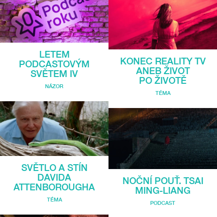
LETEM
KONEC REALITY TV
PODCASTOVÝM
ANEB ŽIVOT
SVĚTEM IV
PO ŽIVOTĚ
NÁZOR
TÉMA
SVĚTLO A STÍN
DAVIDA
NOČNÍ POUŤ. TSAI
ATTENBOROUGHA
MING-LIANG
TÉMA
PODCAST