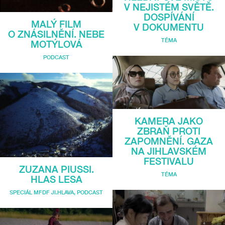
V NEJISTÉM SVĚTĚ.
DOSPÍVÁNÍ
MALÝ FILM
V DOKUMENTU
O ZNÁSILNĚNÍ. NEBE
TÉMA
MOTÝLOVÁ
PODCAST
KAMERA JAKO
ZBRAŇ PROTI
ZAPOMNĚNÍ. GAZA
NA JIHLAVSKÉM
FESTIVALU
ZUZANA PIUSSI.
TÉMA
HLAS LESA
SPECIÁL MFDF JI.HLAVA
,
PODCAST