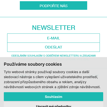
PODPOŘTE NÁS
NEWSLETTER
ODESLAT
ODESLÁNÍM SOUHLASÍM S ODBĚREM NEWSLETTERU A ZÁSADAMI
ZPRACOVÁNÍ OSOBNÍCH ÚDAJŮ DOC.DREAM. VÍCE ZDE.
Používáme soubory cookies
Tyto webové stránky používají soubory cookies a další
JI.HLAVA
CDF
sledovací nástroje s cílem vylepšení uživatelského prostředí,
zobrazení přizpůsobeného obsahu a reklam, analýzy
návštěvnosti webových stránek a zjištění zdroje návštěvnosti.
DOK.REVUE
RUBRIKY
Souhlasím
AUTOŘI
O DOK.REVUE
Upravit mé předvolby