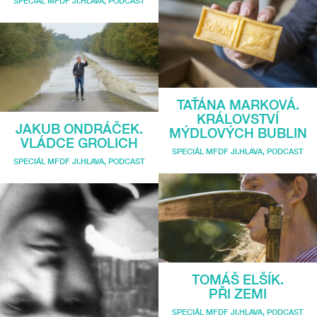
SPECIÁL MFDF JI.HLAVA
,
PODCAST
TAŤÁNA MARKOVÁ.
KRÁLOVSTVÍ
JAKUB ONDRÁČEK.
MÝDLOVÝCH BUBLIN
VLÁDCE GROLICH
SPECIÁL MFDF JI.HLAVA
,
PODCAST
SPECIÁL MFDF JI.HLAVA
,
PODCAST
TOMÁŠ ELŠÍK.
PŘI ZEMI
SPECIÁL MFDF JI.HLAVA
,
PODCAST