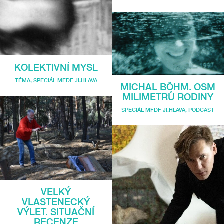
KOLEKTIVNÍ MYSL
TÉMA
,
SPECIÁL MFDF JI.HLAVA
MICHAL BÖHM. OSM
MILIMETRŮ RODINY
SPECIÁL MFDF JI.HLAVA
,
PODCAST
VELKÝ
VLASTENECKÝ
VÝLET. SITUAČNÍ
RECENZE