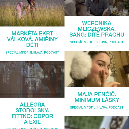
WERONIKA
MLICZEWSKA.
MARKÉTA EKRT
SANG: DÍTĚ PRACHU
VÁLKOVÁ. AMIŘINY
SPECIÁL MFDF JI.HLAVA
,
PODCAST
DĚTI
SPECIÁL MFDF JI.HLAVA
,
PODCAST
MAJA PENČIČ.
MINIMUM LÁSKY
ALLEGRA
SPECIÁL MFDF JI.HLAVA
,
PODCAST
STODOLSKY.
FITTKO: ODPOR
A EXIL