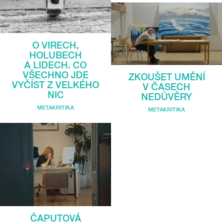
O VIRECH,
HOLUBECH
A LIDECH. CO
VŠECHNO JDE
ZKOUŠET UMĚNÍ
VYČÍST Z VELKÉHO
V ČASECH
NIC
NEDŮVĚRY
METAKRITIKA
METAKRITIKA
ČAPUTOVÁ