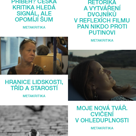
PŘÍBĚH? ČESKÁ
RÉTORIKA
KRITIKA HLEDÁ
A VYTVÁŘENÍ
SIGNÁL, ALE
DVOJNÍKŮ
OPOMÍJÍ ŠUM
V REFLEXÍCH FILMU
PAN NIKDO PROTI
METAKRITIKA
PUTINOVI
METAKRITIKA
HRANICE LIDSKOSTI,
TŘÍD A STAROSTÍ
METAKRITIKA
MOJE NOVÁ TVÁŘ.
CVIČENÍ
V OHLEDUPLNOSTI
METAKRITIKA