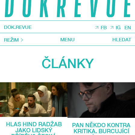
DOK.REVUE
FB
IG
EN
MENU
HLEDAT
REŽIM
ČLÁNKY
HLAS HIND RADŽAB
PAN NĚKDO KONTRA
JAKO LIDSKÝ
KRITIKA. BURCUJÍCÍ