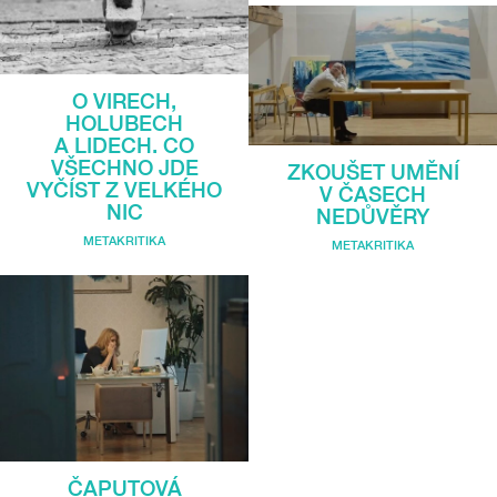
O VIRECH,
HOLUBECH
A LIDECH. CO
VŠECHNO JDE
ZKOUŠET UMĚNÍ
VYČÍST Z VELKÉHO
V ČASECH
NIC
NEDŮVĚRY
METAKRITIKA
METAKRITIKA
ČAPUTOVÁ