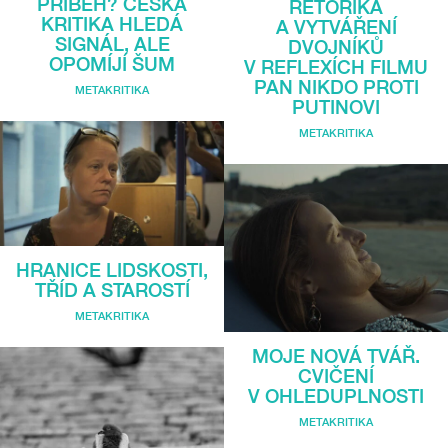
PŘÍBĚH? ČESKÁ
RÉTORIKA
KRITIKA HLEDÁ
A VYTVÁŘENÍ
SIGNÁL, ALE
DVOJNÍKŮ
OPOMÍJÍ ŠUM
V REFLEXÍCH FILMU
PAN NIKDO PROTI
METAKRITIKA
PUTINOVI
METAKRITIKA
HRANICE LIDSKOSTI,
TŘÍD A STAROSTÍ
METAKRITIKA
MOJE NOVÁ TVÁŘ.
CVIČENÍ
V OHLEDUPLNOSTI
METAKRITIKA