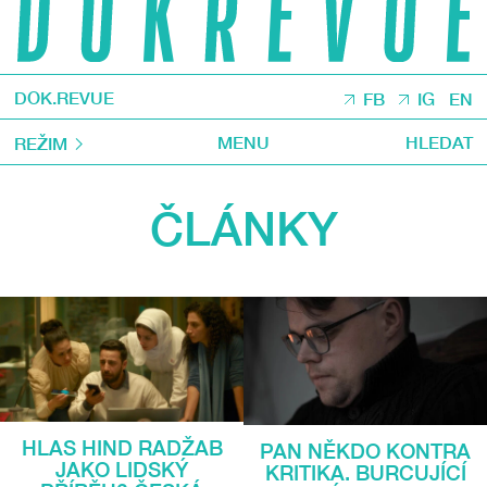
DOK.REVUE
FB
IG
EN
MENU
HLEDAT
REŽIM
ČLÁNKY
HLAS HIND RADŽAB
PAN NĚKDO KONTRA
JAKO LIDSKÝ
KRITIKA. BURCUJÍCÍ