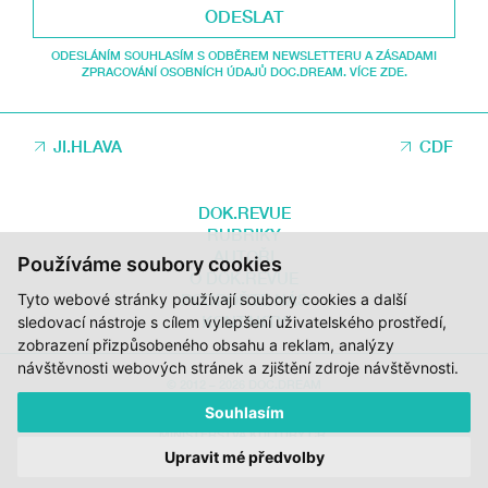
ODESLAT
ODESLÁNÍM SOUHLASÍM S ODBĚREM NEWSLETTERU A ZÁSADAMI
ZPRACOVÁNÍ OSOBNÍCH ÚDAJŮ DOC.DREAM. VÍCE ZDE.
JI.HLAVA
CDF
DOK.REVUE
RUBRIKY
AUTOŘI
Používáme soubory cookies
O DOK.REVUE
Tyto webové stránky používají soubory cookies a další
PODPOŘTE NÁS
KONTAKTY
sledovací nástroje s cílem vylepšení uživatelského prostředí,
zobrazení přizpůsobeného obsahu a reklam, analýzy
návštěvnosti webových stránek a zjištění zdroje návštěvnosti.
© 2012 – 2026 DOC.DREAM
Souhlasím
ZA PODPORY STÁTNÍHO FONDU KINEMATOGRAFIE, KRAJE VYSOČINA A
MINISTERSTVA KULTURY ČR.
Upravit mé předvolby
DESIGN:
HMSDESIGN
KÓD:
S2 STUDIO