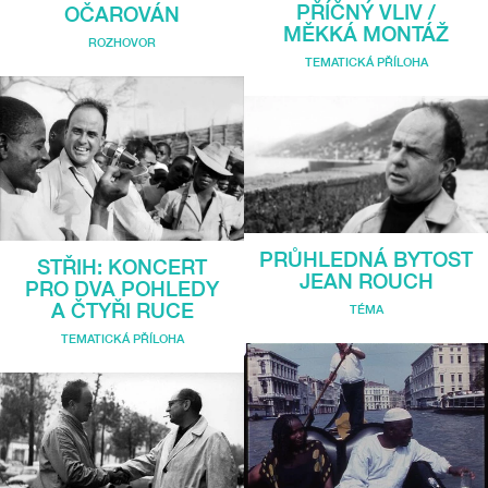
PŘÍČNÝ VLIV /
OČAROVÁN
MĚKKÁ MONTÁŽ
ROZHOVOR
TEMATICKÁ PŘÍLOHA
PRŮHLEDNÁ BYTOST
STŘIH: KONCERT
JEAN ROUCH
PRO DVA POHLEDY
A ČTYŘI RUCE
TÉMA
TEMATICKÁ PŘÍLOHA