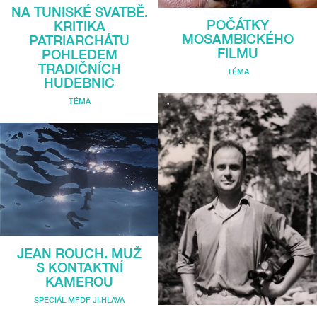
NA TUNISKÉ SVATBĚ.
POČÁTKY
KRITIKA
MOSAMBICKÉHO
PATRIARCHÁTU
FILMU
POHLEDEM
TRADIČNÍCH
TÉMA
HUDEBNIC
TÉMA
JEAN ROUCH. MUŽ
S KONTAKTNÍ
KAMEROU
SPECIÁL MFDF JI.HLAVA