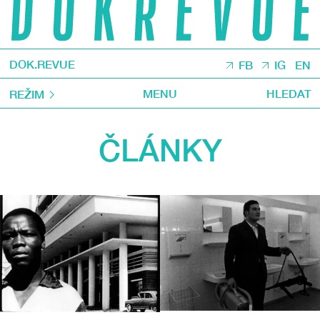
DOK.REVUE
FB
IG
EN
MENU
HLEDAT
REŽIM
ČLÁNKY