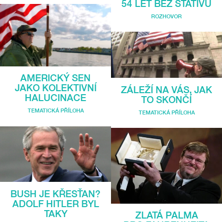
54 LET BEZ STATIVU
ROZHOVOR
AMERICKÝ SEN
JAKO KOLEKTIVNÍ
ZÁLEŽÍ NA VÁS, JAK
HALUCINACE
TO SKONČÍ
TEMATICKÁ PŘÍLOHA
TEMATICKÁ PŘÍLOHA
BUSH JE KŘESŤAN?
ADOLF HITLER BYL
TAKY
ZLATÁ PALMA