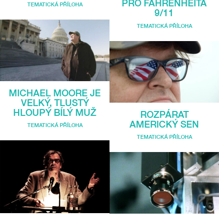
PRO FAHRENHEITA
TEMATICKÁ PŘÍLOHA
9/11
TEMATICKÁ PŘÍLOHA
MICHAEL MOORE JE
VELKÝ, TLUSTÝ
HLOUPÝ BÍLÝ MUŽ
ROZPÁRAT
AMERICKÝ SEN
TEMATICKÁ PŘÍLOHA
TEMATICKÁ PŘÍLOHA