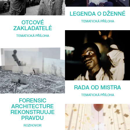
LEGENDA O DŽENNÉ
TEMATICKÁ PŘÍLOHA
OTCOVÉ
ZAKLADATELÉ
TEMATICKÁ PŘÍLOHA
RADA OD MISTRA
TEMATICKÁ PŘÍLOHA
FORENSIC
ARCHITECTURE
REKONSTRUUJE
PRAVDU
ROZHOVOR