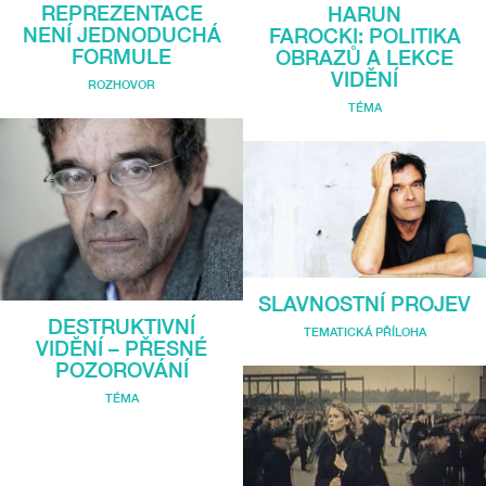
REPREZENTACE
HARUN
NENÍ JEDNODUCHÁ
FAROCKI: POLITIKA
FORMULE
OBRAZŮ A LEKCE
VIDĚNÍ
ROZHOVOR
TÉMA
SLAVNOSTNÍ PROJEV
DESTRUKTIVNÍ
TEMATICKÁ PŘÍLOHA
VIDĚNÍ – PŘESNÉ
POZOROVÁNÍ
TÉMA