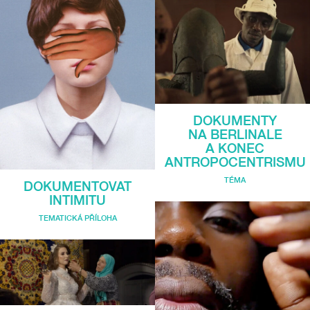
DOKUMENTY
NA BERLINALE
A KONEC
ANTROPOCENTRISMU
TÉMA
DOKUMENTOVAT
INTIMITU
TEMATICKÁ PŘÍLOHA