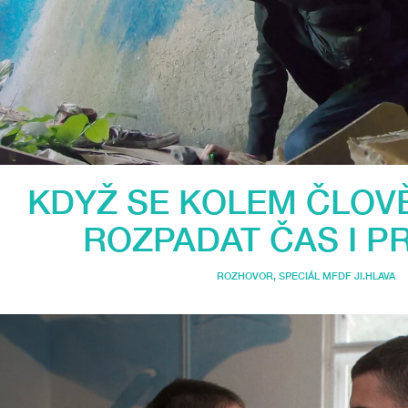
KDYŽ SE KOLEM ČLOV
ROZPADAT ČAS I P
ROZHOVOR
,
SPECIÁL MFDF JI.HLAVA