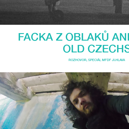
FACKA Z OBLAKŮ A
OLD CZECH
ROZHOVOR
,
SPECIÁL MFDF JI.HLAVA