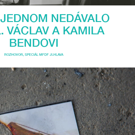
 JEDNOM NEDÁVALO
. VÁCLAV A KAMILA
BENDOVI
ROZHOVOR
,
SPECIÁL MFDF JI.HLAVA