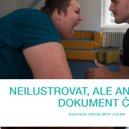
NEILUSTROVAT, ALE A
DOKUMENT Č
ROZHOVOR
,
SPECIÁL MFDF JI.HLAVA