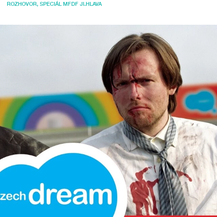
ROZHOVOR
,
SPECIÁL MFDF JI.HLAVA