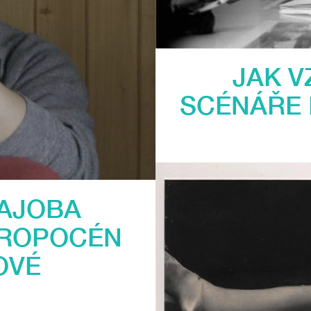
JAK V
SCÉNÁŘE
HAJOBA
TROPOCÉN
OVÉ