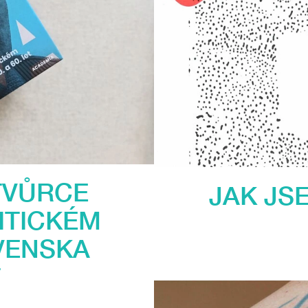
TVŮRCE
JAK JS
ITICKÉM
VENSKA
T