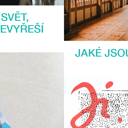
SVĚT,
NEVYŘEŠÍ
JAKÉ JSO