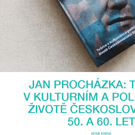
JAN PROCHÁZKA: 
V KULTURNÍM A POL
ŽIVOTĚ ČESKOSLO
50. A 60. LE
NOVÁ KNIHA