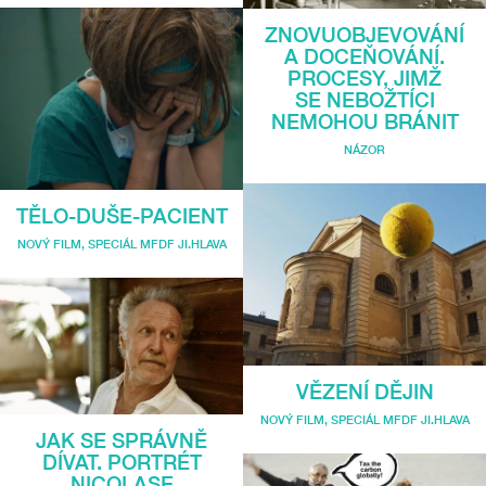
ZNOVUOBJEVOVÁNÍ
A DOCEŇOVÁNÍ.
PROCESY, JIMŽ
SE NEBOŽTÍCI
NEMOHOU BRÁNIT
NÁZOR
TĚLO-DUŠE-PACIENT
NOVÝ FILM
,
SPECIÁL MFDF JI.HLAVA
VĚZENÍ DĚJIN
NOVÝ FILM
,
SPECIÁL MFDF JI.HLAVA
JAK SE SPRÁVNĚ
DÍVAT. PORTRÉT
NICOLASE