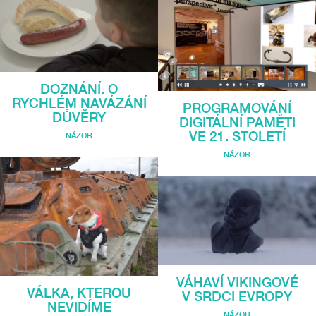
DOZNÁNÍ. O
RYCHLÉM NAVÁZÁNÍ
PROGRAMOVÁNÍ
DŮVĚRY
DIGITÁLNÍ PAMĚTI
VE 21. STOLETÍ
NÁZOR
NÁZOR
VÁHAVÍ VIKINGOVÉ
VÁLKA, KTEROU
V SRDCI EVROPY
NEVIDÍME
NÁZOR