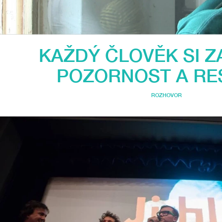
KAŽDÝ ČLOVĚK SI Z
POZORNOST A RE
ROZHOVOR