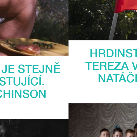
HRDINST
TEREZA 
 JE STEJNĚ
NATÁČ
TUJÍCÍ.
CHINSON