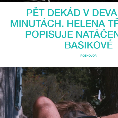
PĚT DEKÁD V DEVA
MINUTÁCH. HELENA T
POPISUJE NATÁČEN
BASIKOVÉ
ROZHOVOR