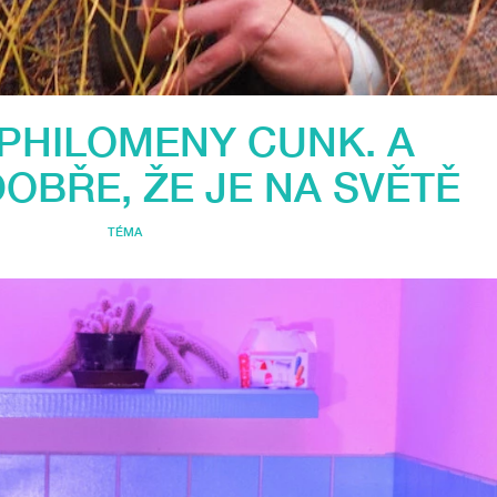
 PHILOMENY CUNK. A
OBŘE, ŽE JE NA SVĚTĚ
TÉMA