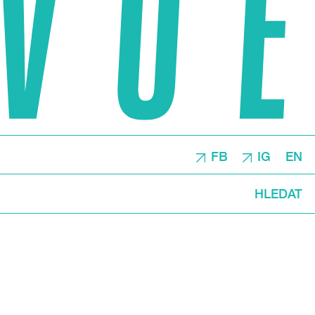
FB
IG
EN
HLEDAT