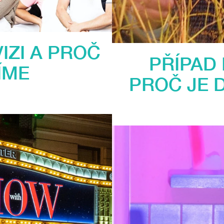
IZI A PROČ
PŘÍPAD
ÍME
PROČ JE D