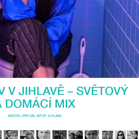
V V JIHLAVĚ – SVĚTOVÝ
A DOMÁCÍ MIX
NÁZOR
,
SPECIÁL MFDF JI.HLAVA