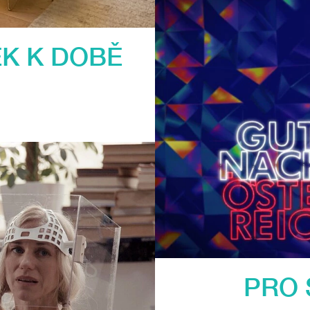
K K DOBĚ
PRO 