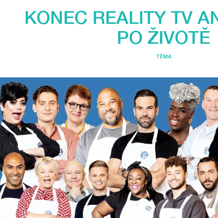
KONEC REALITY TV A
PO ŽIVOTĚ
TÉMA